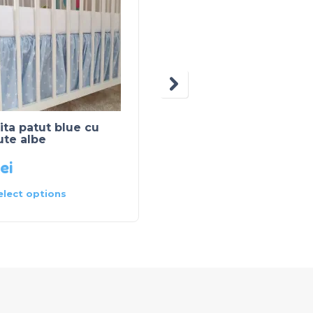
ita patut blue cu
Fustita patut menta
ute albe
inchis
lei
55
lei
elect options
Select options