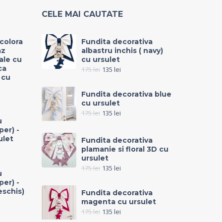
CELE MAI CAUTATE
icolora
Fundita decorativa
az
albastru inchis ( navy)
rale cu
cu ursulet
ca
175
lei
135
lei
 cu
Fundita decorativa blue
cu ursulet
175
lei
135
lei
u
per) -
ulet
Fundita decorativa
plamanie si floral 3D cu
ursulet
175
lei
135
lei
u
per) -
eschis)
Fundita decorativa
magenta cu ursulet
175
lei
135
lei