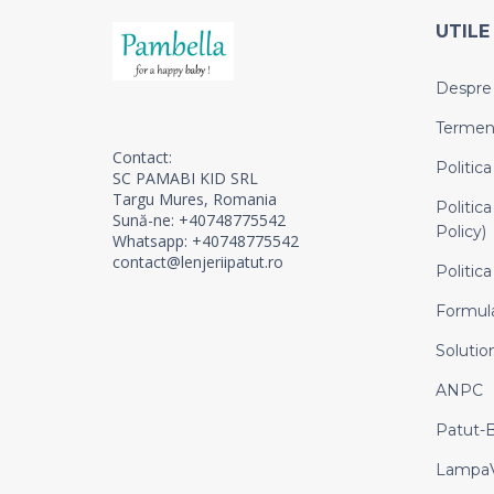
UTILE
Despre
Termeni 
Contact:
Politica
SC PAMABI KID SRL
Targu Mures, Romania
Politica
Sună-ne: +40748775542
Policy)
Whatsapp: +40748775542
contact@lenjeriipatut.ro
Politica
Formula
Solution
ANPC
Patut-
LampaV