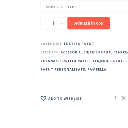
-
+
Adaugă în coș
CATEGORIE:
FUSTITA PATUT
ETICHETE:
ACCESORII LENJERII PATUT
,
CEARCE
VOLANAS
,
FUSTITA PATUT
,
LENJERIE PATUT
,
L
PATUT PERSONALIZATE
,
PAMBELLA
ADD TO WISHLIST