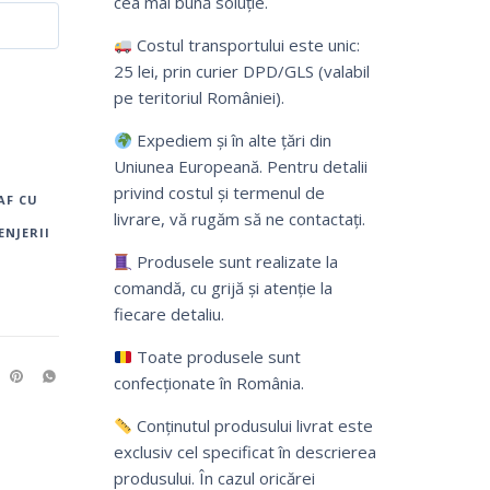
cea mai bună soluție.
Costul transportului este unic:
25 lei, prin curier DPD/GLS (valabil
pe teritoriul României).
Expediem și în alte țări din
Uniunea Europeană. Pentru detalii
privind costul și termenul de
AF CU
livrare, vă rugăm să ne contactați.
ENJERII
Produsele sunt realizate la
comandă, cu grijă și atenție la
fiecare detaliu.
Toate produsele sunt
confecționate în România.
Conținutul produsului livrat este
exclusiv cel specificat în descrierea
produsului. În cazul oricărei