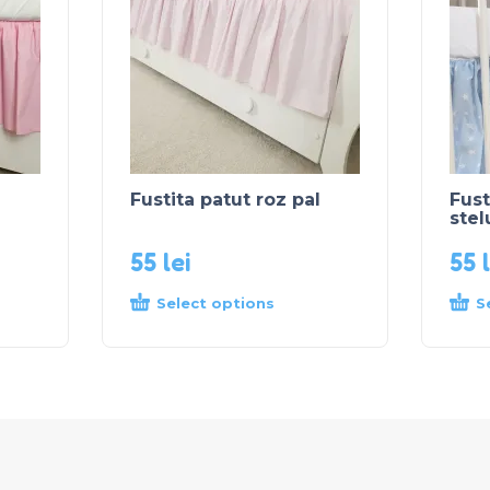
Fustita patut roz pal
Fust
stel
55
lei
55
Select options
S