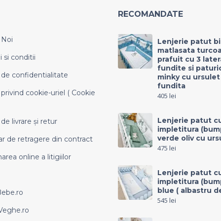
RECOMANDATE
 Noi
Lenjerie patut b
matlasata turco
si conditii
prafuit cu 3 late
fundite si paturi
 de confidentialitate
minky cu ursulet
fundita
 privind cookie-uriel ( Cookie
405
lei
Lenjerie patut c
 de livrare și retur
impletitura (bum
verde oliv cu urs
r de retragere din contract
475
lei
area online a litigiilor
Lenjerie patut c
impletitura (bum
blue ( albastru d
Bebe.ro
545
lei
eghe.ro