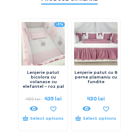
-3%
Lenjerie patut
Lenjerie patut cu 8
Lenj
bicolora cu
perne plamaniu cu
ing
volanase cu
fundite
s
elefantel – roz pal
435
lei
430
lei
450
lei
Select options
Select options
S