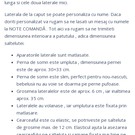
lunga si cele doua laterale mici.
Laterala de la caput se poate personaliza cu nume. Daca
doriti personalizat va rugam sa ne lasati un mesaj cu numele
la NOTE COMANDĂ . Tot aici va rugam sa ne trimiteti
dimensiunea interioara a patutului , adica dimensiunea
saltelutei.
Aparatorile laterale sunt matlasate.
Perna de somn este umpluta , dimensiunea pernei
este de aprox. 30×33 cm.
Perna de somn este slim, perfect pentru nou-nascuti,
bebelusii nu au voie se doarma pe perne pufoase.
Grosimea lateralelor este de aprox. 6 cm , iar inaltimea
aprox. 35 cm.
Lateralele au volanase , iar umplutura este fixata prin
matlasare.
Cearceaful este cu elastic, se potriveste pe salteluta
de grosime max. de 12 cm. Elasticul ajuta la asezarea
cearceafului pe salteluta si ramane fixata mai bine pe