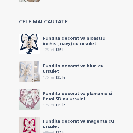
CELE MAI CAUTATE
Fundita decorativa albastru
inchis ( navy) cu ursulet
175
lei
135
lei
Fundita decorativa blue cu
ursulet
175
lei
135
lei
Fundita decorativa plamanie si
floral 3D cu ursulet
175
lei
135
lei
Fundita decorativa magenta cu
ursulet
175
lei
135
lei