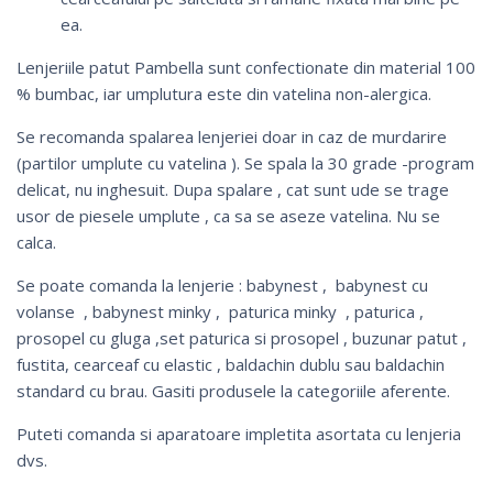
ea.
Lenjeriile patut Pambella sunt confectionate din material 100
% bumbac, iar umplutura este din vatelina non-alergica.
Se recomanda spalarea lenjeriei doar in caz de murdarire
(partilor umplute cu vatelina ). Se spala la 30 grade -program
delicat, nu inghesuit. Dupa spalare , cat sunt ude se trage
usor de piesele umplute , ca sa se aseze vatelina. Nu se
calca.
Se poate comanda la lenjerie :
babynest
, babynest cu
volanse ,
babynest minky
,
paturica minky
,
paturica
,
prosopel cu gluga
,
set paturica si prosopel
, buzunar patut ,
fustita
,
cearceaf cu elastic
, baldachin dublu sau
baldachin
standard cu brau
. Gasiti produsele la categoriile aferente.
Puteti comanda si
aparatoare impletita
asortata cu lenjeria
dvs.