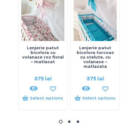
Lenjerie patut
Lenjerie patut
Le
bicolora cu
bicolora turcoaz
bic
volanase roz floral
cu stelute, cu
– matlasat
volanase –
matlasata
375
lei
375
lei
Select options
Select options
S