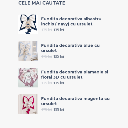
CELE MAI CAUTATE
Fundita decorativa albastru
inchis ( navy) cu ursulet
175
lei
135
lei
Fundita decorativa blue cu
ursulet
175
lei
135
lei
Fundita decorativa plamanie si
floral 3D cu ursulet
175
lei
135
lei
Fundita decorativa magenta cu
ursulet
175
lei
135
lei