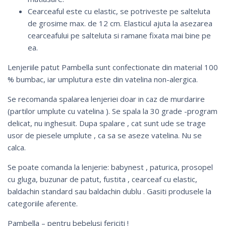
Cearceaful este cu elastic, se potriveste pe salteluta
de grosime max. de 12 cm. Elasticul ajuta la asezarea
cearceafului pe salteluta si ramane fixata mai bine pe
ea.
Lenjeriile patut Pambella sunt confectionate din material 100
% bumbac, iar umplutura este din vatelina non-alergica.
Se recomanda spalarea lenjeriei doar in caz de murdarire
(partilor umplute cu vatelina ). Se spala la 30 grade -program
delicat, nu inghesuit. Dupa spalare , cat sunt ude se trage
usor de piesele umplute , ca sa se aseze vatelina. Nu se
calca.
Se poate comanda la lenjerie:
babynest
, paturica, prosopel
cu gluga, buzunar de patut,
fustita
, cearceaf cu elastic,
baldachin standard
sau
baldachin dublu
. Gasiti produsele la
categoriile aferente.
Pambella – pentru bebelusi fericiti !