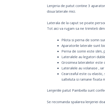
Lenjeria de patut contine 3 aparatori
doua laterale mici.
Laterala de la caput se poate pers
Tot aici va rugam sa ne trimiteti dim
Pilota si perna de somn su
Aparatorile laterale sunt bi
Perna de somn este slim, p
Lateralele au legatori duble,
Grosimea lateralelor este d
Lateralele au volanase , ia
Cearceaful este cu elastic,
salteluta si ramane fixata 
Lenjeriile patut Pambella sunt confe
Se recomanda spalarea lenjeriei doar