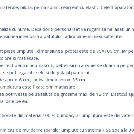
 laterale, pilota, perna somn, cearceaf cu elastic. Cele 3 aparatori
onaliza cu nume. Daca doriti personalizat va rugam sa ne lasati 
ensiunea interioara a patutului , adica dimensiunea saltelutei.
nt piese umplute , dimensiunea pilotei este de 75×100 cm, iar p
colore si matlasate.
erfect pentru nou-nascuti, bebelusii nu au voie se doarma pe pe
 se pot lega intre ele si de grilajul patutului.
e aprox. 6 cm , iar inaltimea aprox. 35 cm.
r umplutura este fixata prin matlasare.
 se potriveste pe salteluta de grosime max. de 12 cm. Elasticul aj
mai bine pe ea.
ctionate din material 100 % bumbac, iar umplutura este din vatelin
 in caz de murdarire (partilor umplute cu vatelina ). Se spala la 3