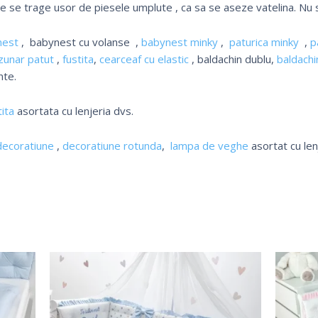
de se trage usor de piesele umplute , ca sa se aseze vatelina. Nu s
nest
, babynest cu volanse ,
babynest minky
,
paturica minky
,
p
zunar patut
,
fustita
,
cearceaf cu elastic
, baldachin dublu,
baldachin
nte.
ita
asortata cu lenjeria dvs.
decoratiune
,
decoratiune rotunda
,
lampa de veghe
asortat cu len