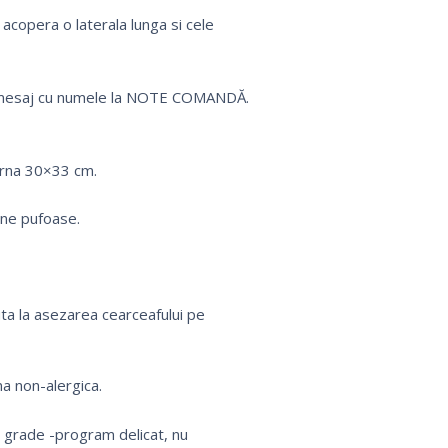
 acopera o laterala lunga si cele
un mesaj cu numele la NOTE COMANDĂ.
erna 30×33 cm.
rne pufoase.
uta la asezarea cearceafului pe
a non-alergica.
0 grade -program delicat, nu