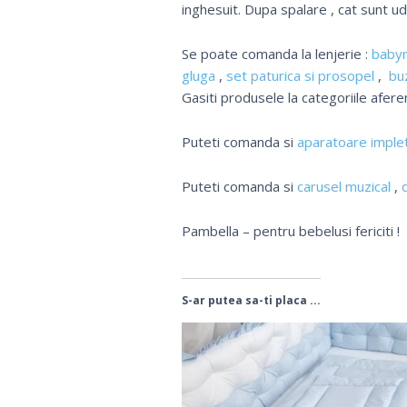
inghesuit. Dupa spalare , cat sunt u
Se poate comanda la lenjerie :
baby
gluga
,
set paturica si prosopel
,
bu
Gasiti produsele la categoriile afere
Puteti comanda si
aparatoare implet
Puteti comanda si
carusel muzical
,
Pambella – pentru bebelusi fericiti !
S-ar putea sa-ti placa ...