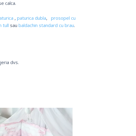
e calca.
aturica
,
paturica dubla
,
prosopel cu
 tull
sau
baldachin standard cu brau
.
jeria dvs.