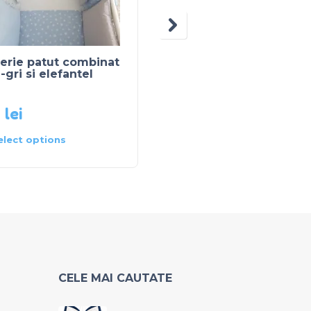
erie patut combinat
Lenjerie patut cu 3
-gri si elefantel
laterale crem cu
bulinute si roz pal
0
lei
250
lei
elect options
Select options
CELE MAI CAUTATE