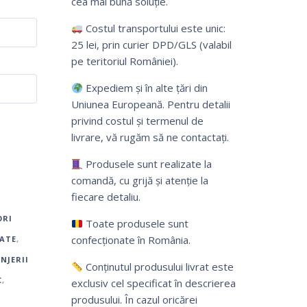
cea mai bună soluție.
Costul transportului este unic:
25 lei, prin curier DPD/GLS (valabil
pe teritoriul României).
Expediem și în alte țări din
Uniunea Europeană. Pentru detalii
privind costul și termenul de
livrare, vă rugăm să ne contactați.
Produsele sunt realizate la
comandă, cu grijă și atenție la
fiecare detaliu.
ORI
Toate produsele sunt
confecționate în România.
ATE
,
ENJERII
Conținutul produsului livrat este
C
,
exclusiv cel specificat în descrierea
produsului. În cazul oricărei