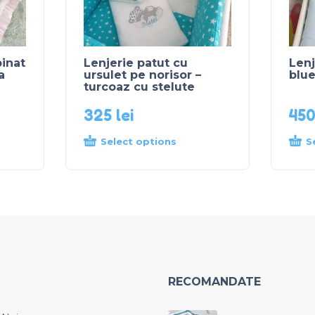
inat
Lenjerie patut cu
Lenj
a
ursulet pe norisor –
blue
turcoaz cu stelute
325
lei
45
Select options
S
RECOMANDATE