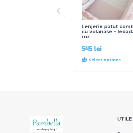
Lenjerie patut comb
cu volanase – lebad
roz
545
lei
Select options
UTILE