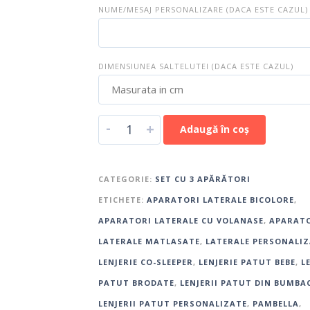
NUME/MESAJ PERSONALIZARE (DACA ESTE CAZUL)
DIMENSIUNEA SALTELUTEI (DACA ESTE CAZUL)
-
+
Adaugă în coș
CATEGORIE:
SET CU 3 APĂRĂTORI
ETICHETE:
APARATORI LATERALE BICOLORE
,
APARATORI LATERALE CU VOLANASE
,
APARAT
LATERALE MATLASATE
,
LATERALE PERSONALIZ
LENJERIE CO-SLEEPER
,
LENJERIE PATUT BEBE
,
L
PATUT BRODATE
,
LENJERII PATUT DIN BUMBA
LENJERII PATUT PERSONALIZATE
,
PAMBELLA
,