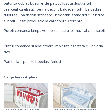
paturica dubla
,
buzunar de patut
,
fustita
,
fustita tull
,
cearceaf cu elastic,
perna decor
,
baldachin tull
, baldachin
dublu sau baldachin standard ,
baldachin standard cu fundita
si brau
.Gasiti produsele la categoriile aferente.
Puteti comanda
lampa veghe
sau
carusel muzical cu ursuleti
.
Puteti comanda si
aparatoare impletita
asortata cu lenjeria
dvs.
Pambella – pentru bebelusi fericiti !
S-ar putea sa-ti placa ...
Lenjerie patut bicolora
Lenjerie bicolora matlasata