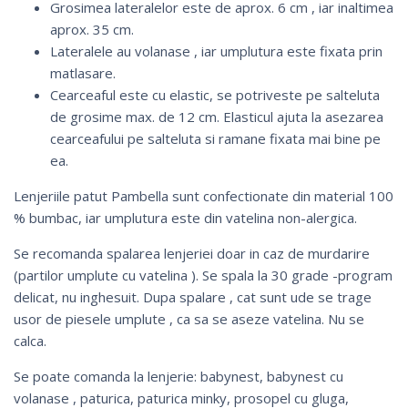
Grosimea lateralelor este de aprox. 6 cm , iar inaltimea
aprox. 35 cm.
Lateralele au volanase , iar umplutura este fixata prin
matlasare.
Cearceaful este cu elastic, se potriveste pe salteluta
de grosime max. de 12 cm. Elasticul ajuta la asezarea
cearceafului pe salteluta si ramane fixata mai bine pe
ea.
Lenjeriile patut Pambella sunt confectionate din material 100
% bumbac, iar umplutura este din vatelina non-alergica.
Se recomanda spalarea lenjeriei doar in caz de murdarire
(partilor umplute cu vatelina ). Se spala la 30 grade -program
delicat, nu inghesuit. Dupa spalare , cat sunt ude se trage
usor de piesele umplute , ca sa se aseze vatelina. Nu se
calca.
Se poate comanda la lenjerie:
babynest
,
babynest cu
volanase
,
paturica
,
paturica minky
, prosopel cu gluga,