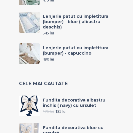
475
lei
Lenjerie patut cu impletitura
(bumper) - blue ( albastru
deschis)
545
lei
Lenjerie patut cu impletitura
(bumper) - capuccino
490
lei
CELE MAI CAUTATE
Fundita decorativa albastru
inchis ( navy) cu ursulet
175
lei
135
lei
Fundita decorativa blue cu