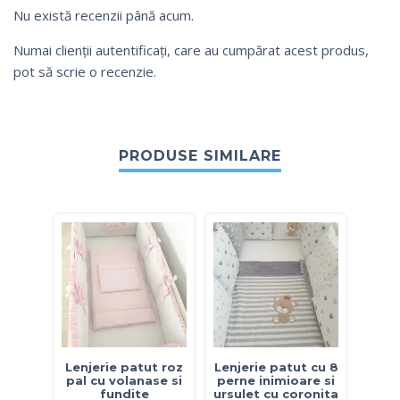
Nu există recenzii până acum.
Numai clienții autentificați, care au cumpărat acest produs,
pot să scrie o recenzie.
PRODUSE SIMILARE
Lenjerie patut roz
Lenjerie patut cu 8
Le
pal cu volanase si
perne inimioare si
fundite
ursulet cu coronita
elefa