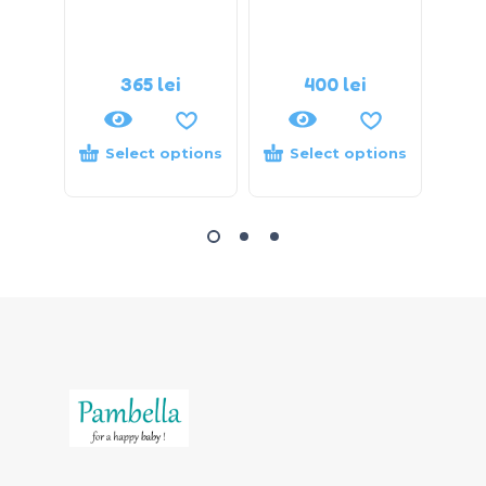
cu 
365
lei
400
lei
Select options
Select options
S