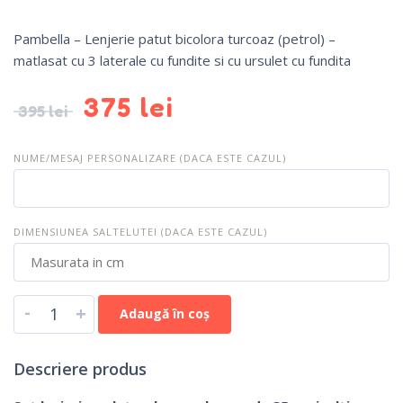
Pambella – Lenjerie patut bicolora turcoaz (petrol) –
matlasat cu 3 laterale cu fundite si cu ursulet cu fundita
375
lei
395
lei
NUME/MESAJ PERSONALIZARE (DACA ESTE CAZUL)
DIMENSIUNEA SALTELUTEI (DACA ESTE CAZUL)
-
+
Adaugă în coș
Descriere produs