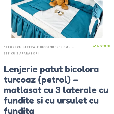
IN STOCK
SETURI CU LATERALE BICOLORE (35 CM)
SET CU 3 APĂRĂTORI
Lenjerie patut bicolora
turcoaz (petrol) –
matlasat cu 3 laterale cu
fundite si cu ursulet cu
fundita