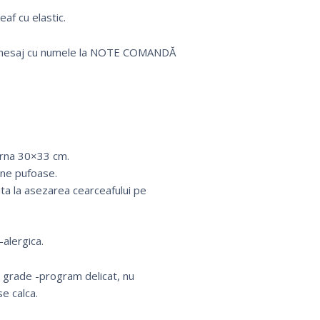
af cu elastic.
 un mesaj cu numele la NOTE COMANDĂ
erna 30×33 cm.
rne pufoase.
uta la asezarea cearceafului pe
alergica.
0 grade -program delicat, nu
e calca.