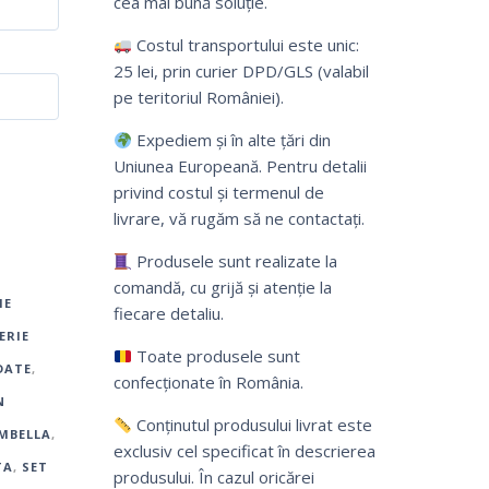
cea mai bună soluție.
Costul transportului este unic:
25 lei, prin curier DPD/GLS (valabil
pe teritoriul României).
Expediem și în alte țări din
Uniunea Europeană. Pentru detalii
privind costul și termenul de
livrare, vă rugăm să ne contactați.
Produsele sunt realizate la
comandă, cu grijă și atenție la
IE
fiecare detaliu.
ERIE
Toate produsele sunt
DATE
,
confecționate în România.
N
Conținutul produsului livrat este
MBELLA
,
exclusiv cel specificat în descrierea
TA
,
SET
produsului. În cazul oricărei