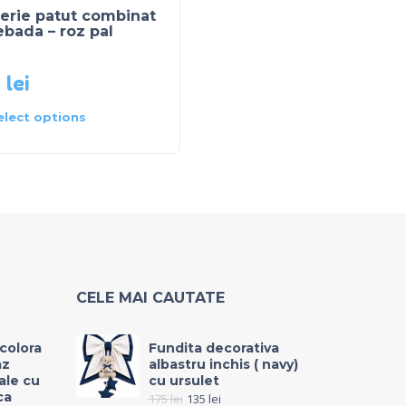
erie patut combinat
Set combinat vintage 
ebada – roz pal
floral mov
0
lei
380
lei
elect options
Select options
CELE MAI CAUTATE
icolora
Fundita decorativa
az
albastru inchis ( navy)
rale cu
cu ursulet
ca
175
lei
135
lei