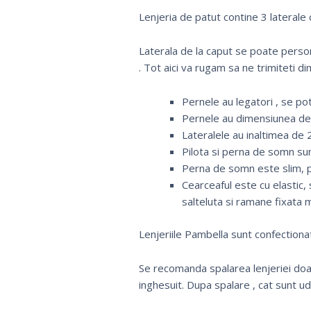
Lenjeria de patut contine 3 laterale 
Laterala de la caput se poate pers
. Tot aici va rugam sa ne trimiteti di
Pernele au legatori , se pot 
Pernele au dimensiunea de 
Lateralele au inaltimea de
Pilota si perna de somn su
Perna de somn este slim, p
Cearceaful este cu elastic,
salteluta si ramane fixata 
Lenjeriile Pambella sunt confectiona
Se recomanda spalarea lenjeriei doar
inghesuit. Dupa spalare , cat sunt u