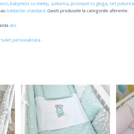
nest
,
babynest cu minky
,
paturica
,
prosopel cu gluga
,
set paturica
sau
baldachin standard
. Gasiti produsele la categoriile aferente.
manda
aici
.
sulet personalizata
.