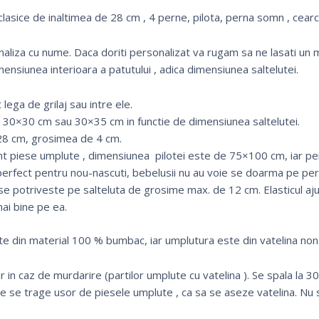
clasice de inaltimea de 28 cm , 4 perne, pilota, perna somn , cearce
onaliza cu nume. Daca doriti personalizat va rugam sa ne lasati
mensiunea interioara a patutului , adica dimensiunea saltelutei.
lega de grilaj sau intre ele.
30×30 cm sau 30×35 cm in functie de dimensiunea saltelutei.
 28 cm, grosimea de 4 cm.
nt piese umplute , dimensiunea pilotei este de 75×100 cm, iar p
erfect pentru nou-nascuti, bebelusii nu au voie se doarma pe pe
 se potriveste pe salteluta de grosime max. de 12 cm. Elasticul aj
mai bine pe ea.
te din material 100 % bumbac, iar umplutura este din vatelina non-
 in caz de murdarire (partilor umplute cu vatelina ). Se spala la 3
de se trage usor de piesele umplute , ca sa se aseze vatelina. Nu s