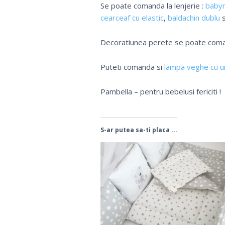
Se poate comanda la lenjerie :
baby
cearceaf cu elastic
,
baldachin dublu
Decoratiunea perete se poate co
Puteti comanda si
lampa veghe cu ur
Pambella – pentru bebelusi fericiti !
S-ar putea sa-ti placa ...