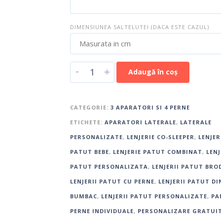
DIMENSIUNEA SALTELUTEI (DACA ESTE CAZUL)
-
+
Adaugă în coș
CATEGORIE:
3 APARATORI SI 4 PERNE
ETICHETE:
APARATORI LATERALE
,
LATERALE
PERSONALIZATE
,
LENJERIE CO-SLEEPER
,
LENJER
PATUT BEBE
,
LENJERIE PATUT COMBINAT
,
LENJ
PATUT PERSONALIZATA
,
LENJERII PATUT BRO
LENJERII PATUT CU PERNE
,
LENJERII PATUT DI
BUMBAC
,
LENJERII PATUT PERSONALIZATE
,
PA
PERNE INDIVIDUALE
,
PERSONALIZARE GRATUI