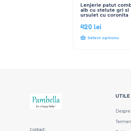
Lenjerie patut comb
alb cu stelute gri si
ursulet cu coronita
420
lei
Select options
UTILE
Despre
Termeni 
Contact: