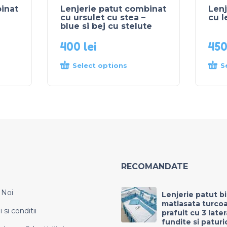
inat
Lenjerie patut combinat
Lenj
cu ursulet cu stea –
cu l
blue si bej cu stelute
400
lei
45
Select options
S
RECOMANDATE
 Noi
Lenjerie patut b
matlasata turco
si conditii
prafuit cu 3 late
fundite si paturi