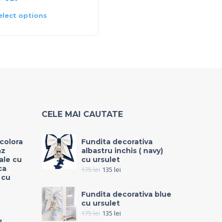
elect options
Select options
CELE MAI CAUTATE
icolora
Fundita decorativa
az
albastru inchis ( navy)
rale cu
cu ursulet
ca
175
lei
135
lei
 cu
Fundita decorativa blue
cu ursulet
175
lei
135
lei
u