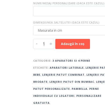
NUME/MESAJ PERSONALIZARE (DACA ESTE CAZUL)
DIMENSIUNEA SALTELUTEI (DACA ESTE CAZUL)
-
+
Adaugă în coș
CATEGORIE:
3 APARATORI SI 4 PERNE
ETICHETE:
APARATORI LATERALE
,
LENJERIE PA
BEBE
,
LENJERIE PATUT COMBINAT
,
LENJERII P
BRODATE
,
LENJERII PATUT DIN BUMBAC
,
LENJE
PATUT PERSONALIZATE
,
PAMBELLA
,
PERNE
INDIVIDUALE CU LEGATORI
,
PERSONALIZARE
GRATUITA