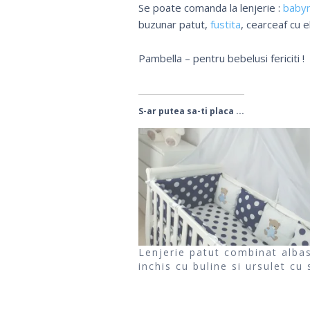
Se poate comanda la lenjerie :
baby
buzunar patut,
fustita
, cearceaf cu 
Pambella – pentru bebelusi fericiti !
S-ar putea sa-ti placa ...
Lenjerie patut combinat alba
inchis cu buline si ursulet cu 