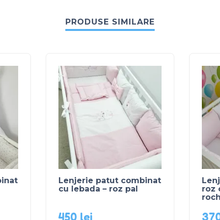
PRODUSE SIMILARE
inat
Lenjerie patut combinat
Lenj
cu lebada – roz pal
roz 
roch
450
lei
37