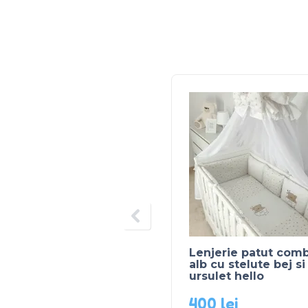
Lenjerie patut comb
alb cu stelute bej si
ursulet hello
400
lei