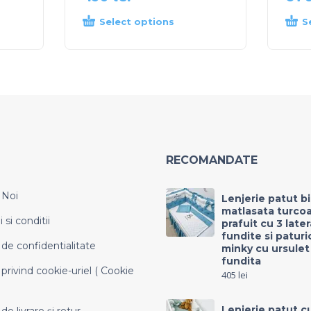
Select options
S
RECOMANDATE
 Noi
Lenjerie patut b
matlasata turco
si conditii
prafuit cu 3 late
fundite si paturi
 de confidentialitate
minky cu ursulet
fundita
 privind cookie-uriel ( Cookie
405
lei
Lenjerie patut c