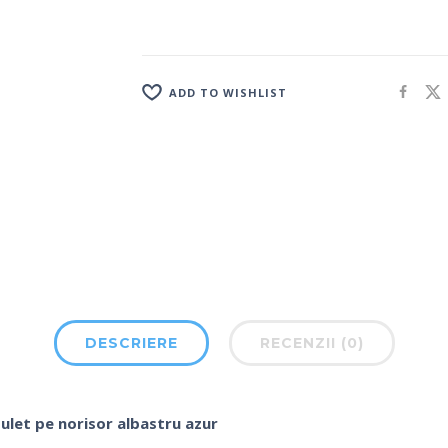
ADD TO WISHLIST
DESCRIERE
RECENZII (0)
ulet pe norisor albastru azur