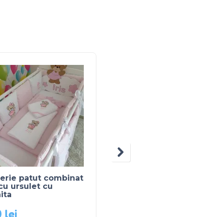
erie patut combinat
Lenjerie patut combin
cu ursulet cu
albastru inchis cu
ita
buline si ursulet cu st
0
lei
400
lei