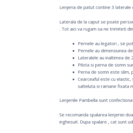
Lenjeria de patut contine 3 laterale 
Laterala de la caput se poate pers
. Tot aici va rugam sa ne trimiteti di
Pernele au legatori , se pot 
Pernele au dimensiunea de 
Lateralele au inaltimea de 2
Pilota si perna de somn su
Perna de somn este slim, p
Cearceaful este cu elastic,
salteluta si ramane fixata 
Lenjeriile Pambella sunt confectiona
Se recomanda spalarea lenjeriei doar
inghesuit. Dupa spalare , cat sunt u