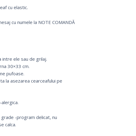
af cu elastic.
 un mesaj cu numele la NOTE COMANDĂ
intre ele sau de grilaj.
erna 30×33 cm.
rne pufoase.
uta la asezarea cearceafului pe
alergica.
0 grade -program delicat, nu
e calca.