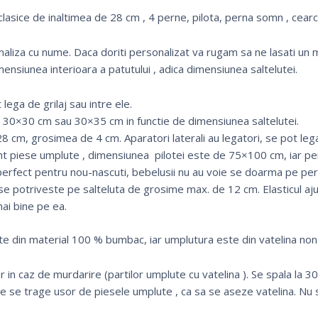
clasice de inaltimea de 28 cm , 4 perne, pilota, perna somn , cearce
onaliza cu nume. Daca doriti personalizat va rugam sa ne lasati
mensiunea interioara a patutului , adica dimensiunea saltelutei.
lega de grilaj sau intre ele.
30×30 cm sau 30×35 cm in functie de dimensiunea saltelutei.
8 cm, grosimea de 4 cm. Aparatori laterali au legatori, se pot lega 
nt piese umplute , dimensiunea pilotei este de 75×100 cm, iar p
erfect pentru nou-nascuti, bebelusii nu au voie se doarma pe pe
 se potriveste pe salteluta de grosime max. de 12 cm. Elasticul aj
mai bine pe ea.
te din material 100 % bumbac, iar umplutura este din vatelina non-
 in caz de murdarire (partilor umplute cu vatelina ). Se spala la 3
de se trage usor de piesele umplute , ca sa se aseze vatelina. Nu s