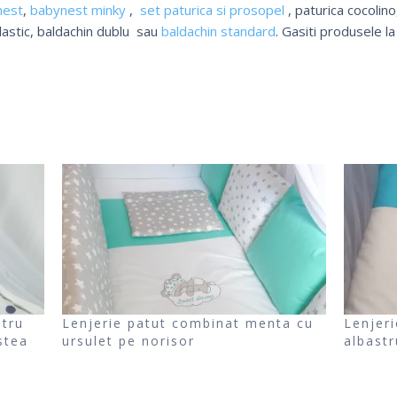
nest
,
babynest minky
,
set paturica si prosopel
, paturica cocolino
elastic, baldachin dublu sau
baldachin standard
. Gasiti produsele la
stru
Lenjerie patut combinat menta cu
Lenjeri
stea
ursulet pe norisor
albastr