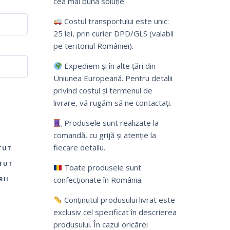
cea mai bună soluție.
Costul transportului este unic:
25 lei, prin curier DPD/GLS (valabil
pe teritoriul României).
Expediem și în alte țări din
Uniunea Europeană. Pentru detalii
privind costul și termenul de
livrare, vă rugăm să ne contactați.
Produsele sunt realizate la
comandă, cu grijă și atenție la
fiecare detaliu.
TUT
ATUT
Toate produsele sunt
confecționate în România.
RII
Conținutul produsului livrat este
exclusiv cel specificat în descrierea
produsului. În cazul oricărei