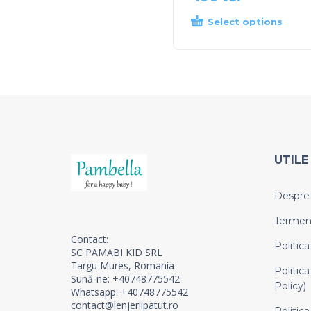
Select options
UTILE
Despre
Termeni 
Contact:
Politica
SC PAMABI KID SRL
Targu Mures, Romania
Politica
Sună-ne: +40748775542
Policy)
Whatsapp: +40748775542
contact@lenjeriipatut.ro