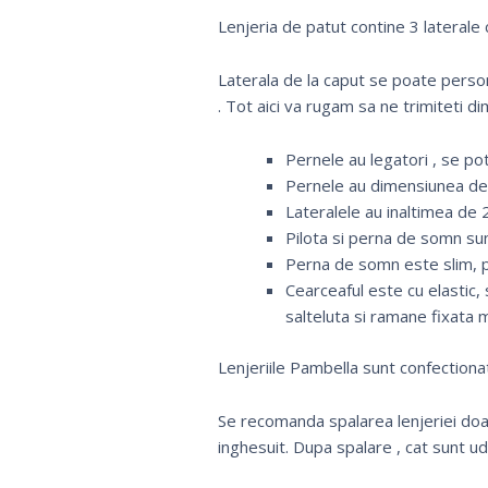
Lenjeria de patut contine 3 laterale 
Laterala de la caput se poate pers
. Tot aici va rugam sa ne trimiteti di
Pernele au legatori , se pot 
Pernele au dimensiunea de 
Lateralele au inaltimea de 2
Pilota si perna de somn su
Perna de somn este slim, p
Cearceaful este cu elastic,
salteluta si ramane fixata 
Lenjeriile Pambella sunt confectiona
Se recomanda spalarea lenjeriei doar
inghesuit. Dupa spalare , cat sunt u