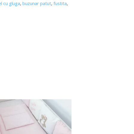
l cu gluga
,
buzunar patut
,
fustita
,