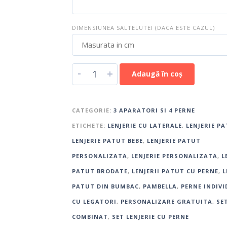
DIMENSIUNEA SALTELUTEI (DACA ESTE CAZUL)
-
+
Adaugă în coș
CATEGORIE:
3 APARATORI SI 4 PERNE
ETICHETE:
LENJERIE CU LATERALE
,
LENJERIE P
LENJERIE PATUT BEBE
,
LENJERIE PATUT
PERSONALIZATA
,
LENJERIE PERSONALIZATA
,
L
PATUT BRODATE
,
LENJERII PATUT CU PERNE
,
L
PATUT DIN BUMBAC
,
PAMBELLA
,
PERNE INDIVI
CU LEGATORI
,
PERSONALIZARE GRATUITA
,
SE
COMBINAT
,
SET LENJERIE CU PERNE