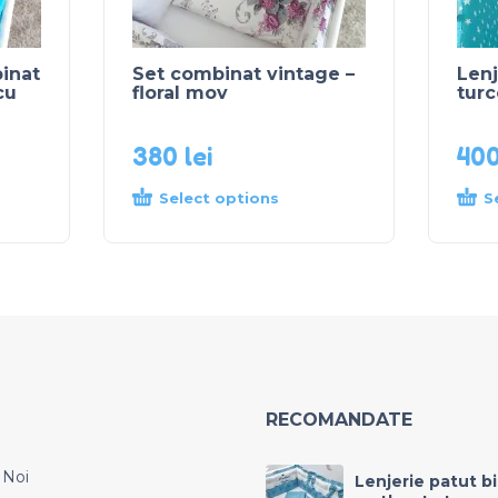
inat
Set combinat vintage –
Lenj
cu
floral mov
turc
380
lei
40
Select options
S
RECOMANDATE
 Noi
Lenjerie patut b