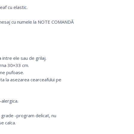
af cu elastic.
 un mesaj cu numele la NOTE COMANDĂ
intre ele sau de grilaj.
erna 30×33 cm.
rne pufoase.
uta la asezarea cearceafului pe
alergica.
0 grade -program delicat, nu
e calca.