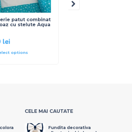
erie patut combinat
Lenjerie patut combin
oaz cu stelute Aqua
cu ursulet cu fundita 
roz pal
0
lei
400
lei
elect options
Select options
CELE MAI CAUTATE
icolora
Fundita decorativa