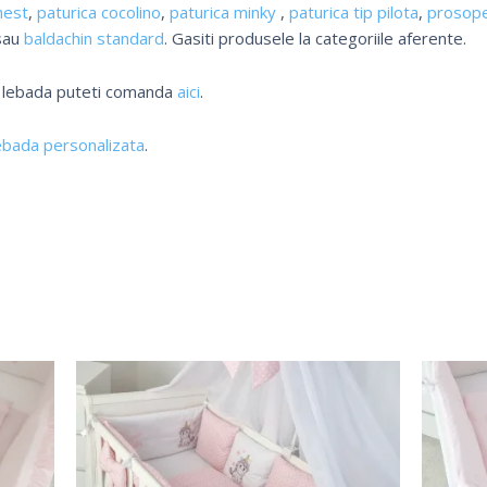
nest
,
paturica cocolino
,
paturica minky
,
paturica tip pilota
,
prosope
sau
baldachin standard
. Gasiti produsele la categoriile aferente.
a lebada puteti comanda
aici
.
ebada personalizata
.