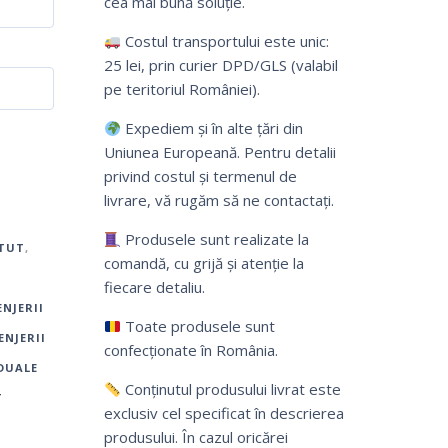
cea mai bună soluție.
Costul transportului este unic:
25 lei, prin curier DPD/GLS (valabil
pe teritoriul României).
Expediem și în alte țări din
Uniunea Europeană. Pentru detalii
privind costul și termenul de
livrare, vă rugăm să ne contactați.
Produsele sunt realizate la
ATUT
,
comandă, cu grijă și atenție la
fiecare detaliu.
ENJERII
Toate produsele sunt
ENJERII
confecționate în România.
DUALE
Conținutul produsului livrat este
T
exclusiv cel specificat în descrierea
produsului. În cazul oricărei