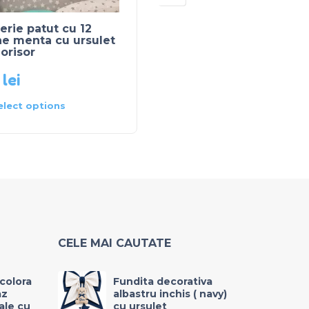
erie patut cu 12
Lenjerie patut cu 12
ne menta cu ursulet
perne bej cu ursulet
orisor
0
lei
520
lei
elect options
Select options
CELE MAI CAUTATE
icolora
Fundita decorativa
az
albastru inchis ( navy)
rale cu
cu ursulet