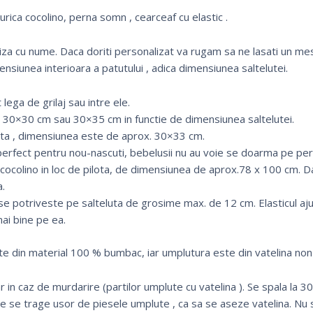
rica cocolino, perna somn , cearceaf cu elastic .
iza cu nume. Daca doriti personalizat va rugam sa ne lasati un 
ensiunea interioara a patutului , adica dimensiunea saltelutei.
lega de grilaj sau intre ele.
30×30 cm sau 30×35 cm in functie de dimensiunea saltelutei.
a , dimensiunea este de aprox. 30×33 cm.
erfect pentru nou-nascuti, bebelusii nu au voie se doarma pe pe
 cocolino in loc de pilota, de dimensiunea de aprox.78 x 100 cm. Da
a.
 se potriveste pe salteluta de grosime max. de 12 cm. Elasticul aj
mai bine pe ea.
te din material 100 % bumbac, iar umplutura este din vatelina non-
 in caz de murdarire (partilor umplute cu vatelina ). Se spala la 3
de se trage usor de piesele umplute , ca sa se aseze vatelina. Nu s