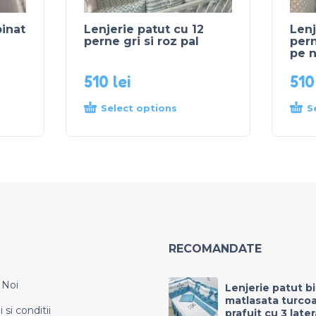
inat
Lenjerie patut cu 12
Lenj
perne gri si roz pal
per
pe n
510
lei
51
Select options
S
RECOMANDATE
 Noi
Lenjerie patut b
matlasata turco
si conditii
prafuit cu 3 late