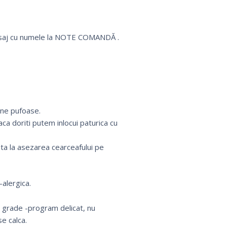
mesaj cu numele la NOTE COMANDĂ .
rne pufoase.
ca doriti putem inlocui paturica cu
uta la asezarea cearceafului pe
alergica.
0 grade -program delicat, nu
e calca.