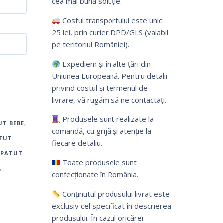
cea mai bună soluție.
Costul transportului este unic:
25 lei, prin curier DPD/GLS (valabil
pe teritoriul României).
Expediem și în alte țări din
Uniunea Europeană. Pentru detalii
privind costul și termenul de
livrare, vă rugăm să ne contactați.
Produsele sunt realizate la
UT BEBE
,
comandă, cu grijă și atenție la
ATUT
fiecare detaliu.
I PATUT
Toate produsele sunt
,
confecționate în România.
Conținutul produsului livrat este
exclusiv cel specificat în descrierea
produsului. În cazul oricărei