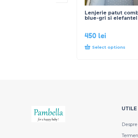
Lenjerie patut comb
blue-gri si elefantel
450
lei
Select options
UTILE
Despre
Termeni 