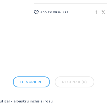
ADD TO WISHLIST
DESCRIERE
RECENZII (0)
tical – albastru inchis si rosu