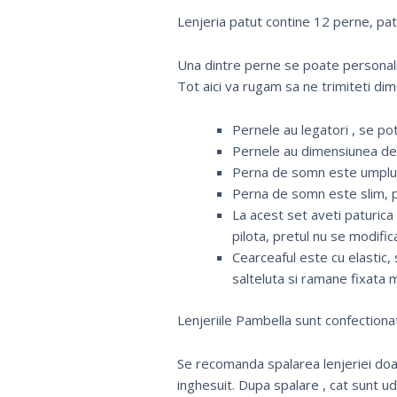
Lenjeria patut contine 12 perne, patu
Una dintre perne se poate personal
Tot aici va rugam sa ne trimiteti dim
Pernele au legatori , se pot 
Pernele au dimensiunea de 
Perna de somn este umplut
Perna de somn este slim, p
La acest set aveti paturica
pilota, pretul nu se modific
Cearceaful este cu elastic,
salteluta si ramane fixata 
Lenjeriile Pambella sunt confectiona
Se recomanda spalarea lenjeriei doar
inghesuit. Dupa spalare , cat sunt u