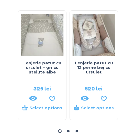
Lenjerie patut cu
Lenjerie patut cu
Lenj
ursulet – gri cu
12 perne bej cu
vol
stelute albe
ursulet
stelu
325
lei
520
lei
Select options
Select options
S