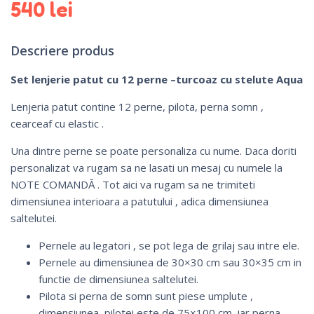
540
lei
Descriere produs
Set lenjerie patut cu 12 perne –turcoaz cu stelute Aqua
Lenjeria patut contine 12 perne, pilota, perna somn ,
cearceaf cu elastic .
Una dintre perne se poate personaliza cu nume. Daca doriti
personalizat va rugam sa ne lasati un mesaj cu numele la
NOTE COMANDĂ . Tot aici va rugam sa ne trimiteti
dimensiunea interioara a patutului , adica dimensiunea
saltelutei.
Pernele au legatori , se pot lega de grilaj sau intre ele.
Pernele au dimensiunea de 30×30 cm sau 30×35 cm in
functie de dimensiunea saltelutei.
Pilota si perna de somn sunt piese umplute ,
dimensiunea pilotei este de 75×100 cm, iar perna