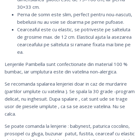
30×33 cm.
Perna de somn este slim, perfect pentru nou-nascuti,
bebelusii nu au voie se doarma pe perne pufoase.
Cearceaful este cu elastic, se potriveste pe salteluta
de grosime max. de 12 cm. Elasticul ajuta la asezarea
cearceafului pe salteluta si ramane fixata mai bine pe
ea.
Lenjeriile Pambella sunt confectionate din material 100 %
bumbac, iar umplutura este din vatelina non-alergica.
Se recomanda spalarea lenjeriei doar in caz de murdarire
(partilor umplute cu vatelina ). Se spala la 30 grade -program
delicat, nu inghesuit. Dupa spalare , cat sunt ude se trage
usor de piesele umplute , ca sa se aseze vatelina. Nu se
calca.
Se poate comanda la lenjerie :
babynest
,
paturica cocolino
,
prosopel cu gluga
, buzunar patut,
fustita,
cearceaf cu elastic