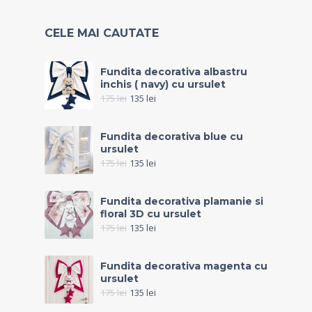
CELE MAI CAUTATE
Fundita decorativa albastru
inchis ( navy) cu ursulet
175
lei
135
lei
Fundita decorativa blue cu
ursulet
175
lei
135
lei
Fundita decorativa plamanie si
floral 3D cu ursulet
175
lei
135
lei
Fundita decorativa magenta cu
ursulet
175
lei
135
lei