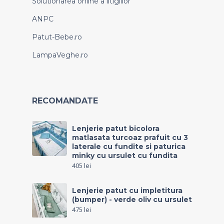
Solutionarea online a litigiilor
ANPC
Patut-Bebe.ro
LampaVeghe.ro
RECOMANDATE
Lenjerie patut bicolora
matlasata turcoaz prafuit cu 3
laterale cu fundite si paturica
minky cu ursulet cu fundita
405
lei
Lenjerie patut cu impletitura
(bumper) - verde oliv cu ursulet
475
lei