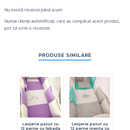
Nu există recenzii până acum.
Numai clienții autentificați, care au cumpărat acest produs,
pot să scrie o recenzie.
PRODUSE SIMILARE
Lenjerie patut cu
Lenjerie patut cu
Le
12 perne cu lebada
12 perne menta cu
com