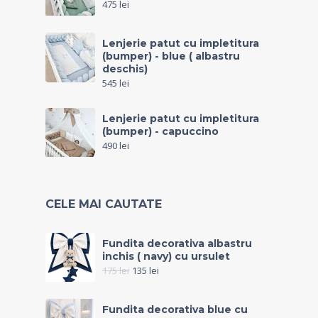
475
lei
Lenjerie patut cu impletitura
(bumper) - blue ( albastru
deschis)
545
lei
Lenjerie patut cu impletitura
(bumper) - capuccino
490
lei
CELE MAI CAUTATE
Fundita decorativa albastru
inchis ( navy) cu ursulet
175
lei
135
lei
Fundita decorativa blue cu