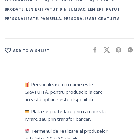
BRODATE
,
LENJERII PATUT DIN BUMBAC
,
LENJERII PATUT
PERSONALIZATE
,
PAMBELLA
,
PERSONALIZARE GRATUITA
ADD TO WISHLIST
Personalizarea cu nume este
GRATUITĂ, pentru produsele la care
această opțiune este disponibilă.
Plata se poate face prin ramburs la
livrare sau prin transfer bancar.
Termenul de realizare al produselor
este între 10 și 30 de zile.