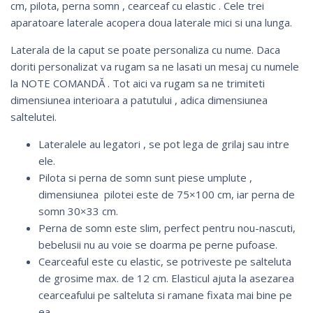
cm, pilota, perna somn , cearceaf cu elastic . Cele trei
aparatoare laterale acopera doua laterale mici si una lunga.
Laterala de la caput se poate personaliza cu nume. Daca
doriti personalizat va rugam sa ne lasati un mesaj cu numele
la NOTE COMANDĂ . Tot aici va rugam sa ne trimiteti
dimensiunea interioara a patutului , adica dimensiunea
saltelutei.
Lateralele au legatori , se pot lega de grilaj sau intre
ele.
Pilota si perna de somn sunt piese umplute ,
dimensiunea pilotei este de 75×100 cm, iar perna de
somn 30×33 cm.
Perna de somn este slim, perfect pentru nou-nascuti,
bebelusii nu au voie se doarma pe perne pufoase.
Cearceaful este cu elastic, se potriveste pe salteluta
de grosime max. de 12 cm. Elasticul ajuta la asezarea
cearceafului pe salteluta si ramane fixata mai bine pe
ea.