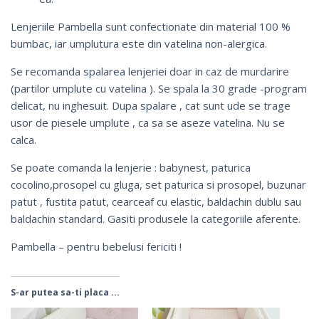
Lenjeriile Pambella sunt confectionate din material 100 %
bumbac, iar umplutura este din vatelina non-alergica.
Se recomanda spalarea lenjeriei doar in caz de murdarire
(partilor umplute cu vatelina ). Se spala la 30 grade -program
delicat, nu inghesuit. Dupa spalare , cat sunt ude se trage
usor de piesele umplute , ca sa se aseze vatelina. Nu se
calca.
Se poate comanda la lenjerie :
babynest
,
paturica
cocolino
,
prosopel cu gluga
,
set paturica si prosopel
,
buzunar
patut
,
fustita patut
,
cearceaf cu elastic
,
baldachin dublu
sau
baldachin standard
. Gasiti produsele la categoriile aferente.
Pambella – pentru bebelusi fericiti !
S-ar putea sa-ti placa ...