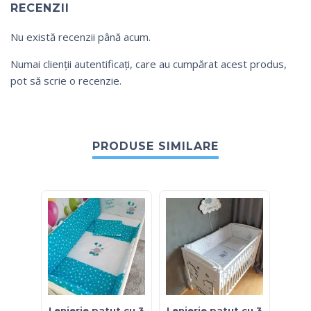
RECENZII
Nu există recenzii până acum.
Numai clienții autentificați, care au cumpărat acest produs,
pot să scrie o recenzie.
PRODUSE SIMILARE
Lenjerie patut cu 3
Lenjerie patut cu 3
Lenje