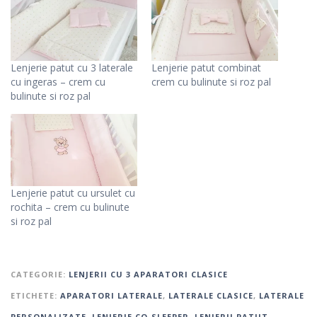
Lenjerie patut cu 3 laterale
Lenjerie patut combinat
cu ingeras – crem cu
crem cu bulinute si roz pal
bulinute si roz pal
Lenjerie patut cu ursulet cu
rochita – crem cu bulinute
si roz pal
CATEGORIE:
LENJERII CU 3 APARATORI CLASICE
ETICHETE:
APARATORI LATERALE
,
LATERALE CLASICE
,
LATERALE
PERSONALIZATE
,
LENJERIE CO-SLEEPER
,
LENJERII PATUT