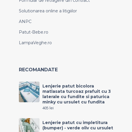
Formular de retragere din contract
Solutionarea online a litigiilor
ANPC
Patut-Bebe.ro
LampaVeghe.ro
RECOMANDATE
Lenjerie patut bicolora
matlasata turcoaz prafuit cu 3
laterale cu fundite si paturica
minky cu ursulet cu fundita
405
lei
Lenjerie patut cu impletitura
(bumper) - verde oliv cu ursulet