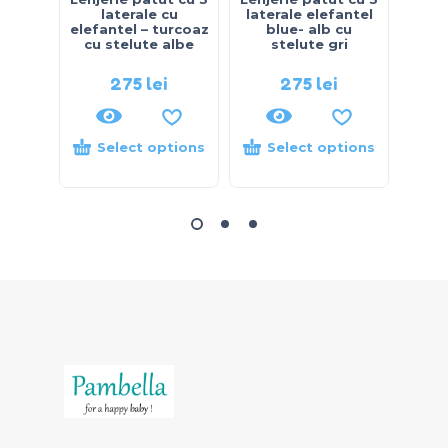
laterale cu
laterale elefantel
lat
elefantel – turcoaz
blue- alb cu
stel
cu stelute albe
stelute gri
275
lei
275
lei
Select options
Select options
S