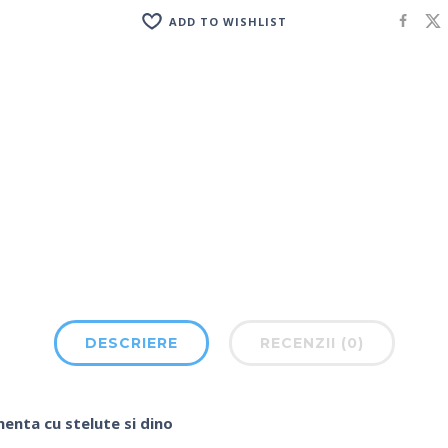
ADD TO WISHLIST
DESCRIERE
RECENZII (0)
 menta cu stelute si dino