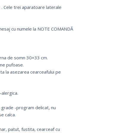
 . Cele trei aparatoare laterale
 un mesaj cu numele la NOTE COMANDĂ
perna de somn 30×33 cm.
rne pufoase.
uta la asezarea cearceafului pe
alergica.
0 grade -program delicat, nu
e calca.
ar, patut, fustita, cearceaf cu