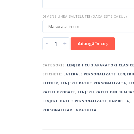
DIMENSIUNEA SALTELUTEI (DACA ESTE CAZUL)
-
+
Adaugă în coș
CATEGORIE:
LENJERII CU 3 APARATORI CLASIC
ETICHETE:
LATERALE PERSONALIZATE
,
LENJERI
SLEEPER
,
LENJERIE PATUT PERSONALIZATA
,
LE
PATUT BRODATE
,
LENJERII PATUT DIN BUMBA
LENJERII PATUT PERSONALIZATE
,
PAMBELLA
,
PERSONALIZARE GRATUITA