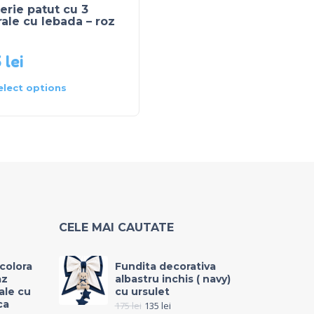
erie patut cu 3
Lenjerie patut cu 3
rale cu lebada – roz
laterale ursulet cu ste
– roz pal
5
lei
250
lei
elect options
Select options
CELE MAI CAUTATE
icolora
Fundita decorativa
az
albastru inchis ( navy)
rale cu
cu ursulet
ca
175
lei
135
lei