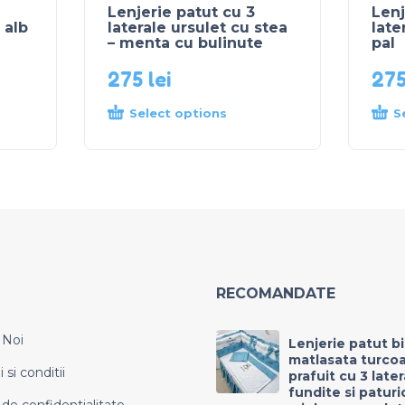
Lenjerie patut cu 3
Lenj
 alb
laterale ursulet cu stea
late
– menta cu bulinute
pal
275
lei
27
Select options
S
RECOMANDATE
 Noi
Lenjerie patut b
matlasata turco
si conditii
prafuit cu 3 late
fundite si paturi