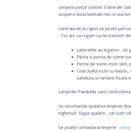
Lenjeria patut contine 3 laterale cla
acopera doua laterale mici si una lun
Laterala de la caput se poate pers
. Tot aici va rugam sa ne trimiteti di
Lateralele au legatori , se p
Pilota si perna de somn s
Perna de somn este slim, p
Cearceaful este cu elastic,
salteluta si ramane fixata 
Lenjeriile Pambella sunt confectiona
Se recomanda spalarea lenjeriei doar
inghesuit. Dupa spalare , cat sunt u
Se poate comanda la lenjerie :
baby