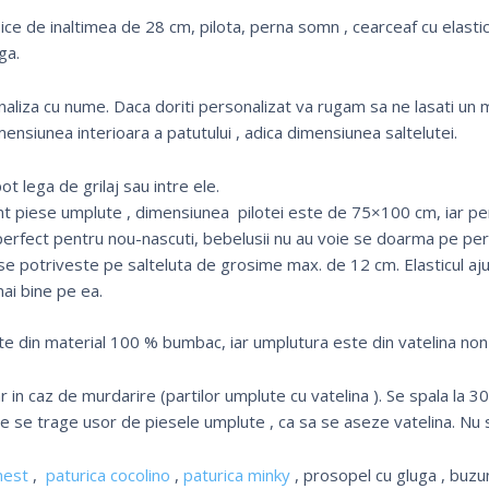
sice de inaltimea de 28 cm, pilota, perna somn , cearceaf cu elastic
ga.
onaliza cu nume. Daca doriti personalizat va rugam sa ne lasati
mensiunea interioara a patutului , adica dimensiunea saltelutei.
ot lega de grilaj sau intre ele.
unt piese umplute , dimensiunea pilotei este de 75×100 cm, iar 
erfect pentru nou-nascuti, bebelusii nu au voie se doarma pe pe
 se potriveste pe salteluta de grosime max. de 12 cm. Elasticul aj
mai bine pe ea.
te din material 100 % bumbac, iar umplutura este din vatelina non-
 in caz de murdarire (partilor umplute cu vatelina ). Se spala la 3
de se trage usor de piesele umplute , ca sa se aseze vatelina. Nu s
nest
,
paturica cocolino
,
paturica minky
, prosopel cu gluga , buzun