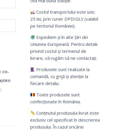
cea mai bună soluție.
Costul transportului este unic:
25 lei, prin curier DPD/GLS (valabil
pe teritoriul României).
Expediem și în alte țări din
Uniunea Europeană. Pentru detalii
privind costul și termenul de
livrare, vă rugăm să ne contactați.
E
Produsele sunt realizate la
E CO-
comandă, cu grijă și atenție la
NJERII
fiecare detaliu.
C
,
Toate produsele sunt
confecționate în România.
Conținutul produsului livrat este
exclusiv cel specificat în descrierea
produsului. În cazul oricărei