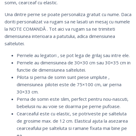
somn, cearceaf cu elastic.
Una dintre perne se poate personaliza gratuit cu nume. Daca
doriti personalizat va rugam sa ne lasati un mesaj cu numele
la NOTE COMANDĂ . Tot aici va rugam sa ne trimiteti
dimensiunea interioara a patutului, adica dimensiunea
saltelutei.
Pernele au legatori , se pot lega de grilaj sau intre ele.
Pernele au dimensiunea de 30×30 cm sau 30×35 cm in
functie de dimensiunea saltelutei.
Pilota si perna de somn sunt piese umplute ,
dimensiunea pilotei este de 75×100 cm, iar perna
30×33 cm.
Perna de somn este slim, perfect pentru nou-nascuti,
bebelusii nu au voie se doarma pe perne pufoase.
Cearceaful este cu elastic, se potriveste pe salteluta
de grosime max. de 12 cm. Elasticul ajuta la asezarea
cearceafului pe salteluta si ramane fixata mai bine pe
ea.