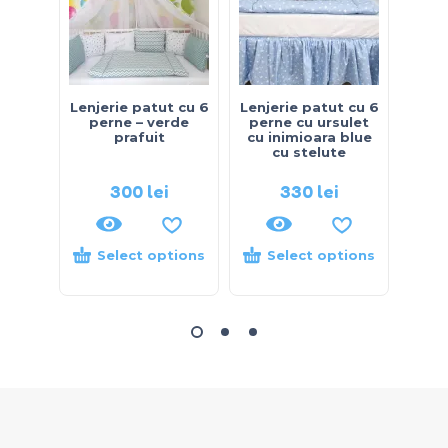
Lenjerie patut cu 6
Lenjerie patut cu 6
Lenje
perne – verde
perne cu ursulet
p
prafuit
cu inimioara blue
cu stelute
300
lei
330
lei
Select options
Select options
S