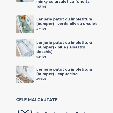
minky cu ursulet cu fundita
405
lei
Lenjerie patut cu impletitura
(bumper) - verde oliv cu ursulet
475
lei
Lenjerie patut cu impletitura
(bumper) - blue ( albastru
deschis)
545
lei
Lenjerie patut cu impletitura
(bumper) - capuccino
490
lei
CELE MAI CAUTATE