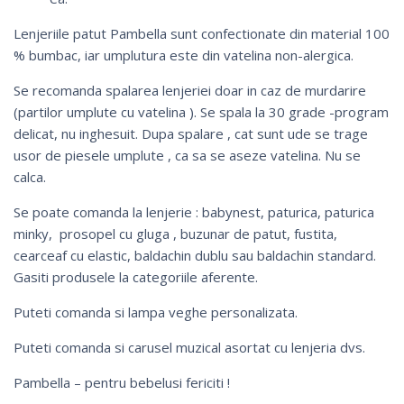
Lenjeriile patut Pambella sunt confectionate din material 100
% bumbac, iar umplutura este din vatelina non-alergica.
Se recomanda spalarea lenjeriei doar in caz de murdarire
(partilor umplute cu vatelina ). Se spala la 30 grade -program
delicat, nu inghesuit. Dupa spalare , cat sunt ude se trage
usor de piesele umplute , ca sa se aseze vatelina. Nu se
calca.
Se poate comanda la lenjerie :
babynest
, paturica, paturica
minky, prosopel cu gluga , buzunar de patut, fustita,
cearceaf cu elastic, baldachin dublu sau
baldachin standard
.
Gasiti produsele la categoriile aferente.
Puteti comanda si lampa veghe personalizata.
Puteti comanda si
carusel muzical
asortat cu lenjeria dvs.
Pambella – pentru bebelusi fericiti !