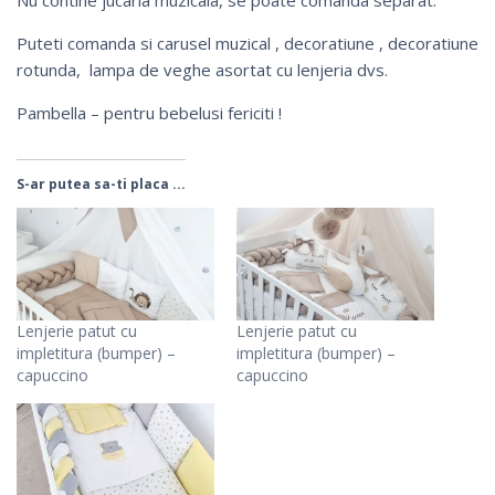
Puteti comanda si
carusel muzical
,
decoratiune
,
decoratiune
rotunda
,
lampa de veghe
asortat cu lenjeria dvs.
Pambella – pentru bebelusi fericiti !
S-ar putea sa-ti placa ...
Lenjerie patut cu
Lenjerie patut cu
impletitura (bumper) –
impletitura (bumper) –
capuccino
capuccino