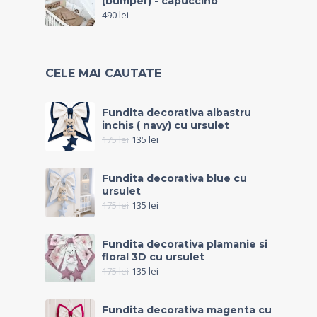
(bumper) - capuccino
490
lei
CELE MAI CAUTATE
Fundita decorativa albastru
inchis ( navy) cu ursulet
175
lei
135
lei
Fundita decorativa blue cu
ursulet
175
lei
135
lei
Fundita decorativa plamanie si
floral 3D cu ursulet
175
lei
135
lei
Fundita decorativa magenta cu