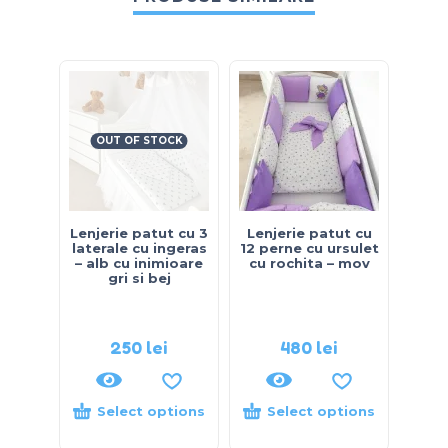
OUT OF STOCK
Lenjerie patut cu 3
Lenjerie patut cu
Le
laterale cu ingeras
12 perne cu ursulet
b
– alb cu inimioare
cu rochita – mov
v
gri si bej
ursul
– c
250
lei
480
lei
40
Select options
Select options
S