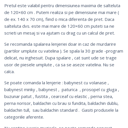
Pretul este valabil pentru dimensiunea maxima de salteluta
de 120×60 cm . Putem realiza si pe dimensiune mai mare (
de ex. 140 x 70 cm), fiind o mica diferenta de pret. Daca
salteluta dvs. este mai mare de 120×60 cm puteti sa ne
scrieti un mesaj si va ajutam cu drag cu un calcul de pret.
Se recomanda spalarea lenjeriei doar in caz de murdarire
(partilor umplute cu vatelina ). Se spala la 30 grade -program
delicat, nu inghesuit. Dupa spalare , cat sunt ude se trage
usor de piesele umplute , ca sa se aseze vatelina. Nu se
calca.
Se poate comanda la lenjerie :
babynest cu volanase
,
babynest minky
,
babynest
,
paturica
,
prosopel cu gluga
,
buzunar patut ,
fustita
, cearceaf cu elastic ,
perna stea
,
perna norisor
,
baldachin cu brau si fundita
, baldachin dublu,
baldachin tull
, sau
baldachin standard
. Gasiti produsele la
categoriile aferente.
Nu contine jucaria muzicala, se poate comanda separat.