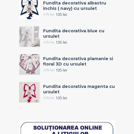
Fundita decorativa albastru
inchis ( navy) cu ursulet
175
lei
135
lei
Fundita decorativa blue cu
ursulet
175
lei
135
lei
Fundita decorativa plamanie si
floral 3D cu ursulet
175
lei
135
lei
Fundita decorativa magenta cu
ursulet
175
lei
135
lei