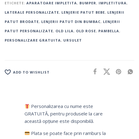
ETICHETE:
APARATOARE IMPLETITA
,
BUMPER
,
IMPLETITURA
,
LATERALE PERSONALIZATE
,
LENJERIE PATUT BEBE
,
LENJERII
PATUT BRODATE
,
LENJERII PATUT DIN BUMBAC
,
LENJERII
PATUT PERSONALIZATE
,
OLD LILA
,
OLD ROSE
,
PAMBELLA
,
PERSONALIZARE GRATUITA
,
URSULET
ADD TO WISHLIST
Personalizarea cu nume este
GRATUITĂ, pentru produsele la care
această opțiune este disponibilă.
Plata se poate face prin ramburs la