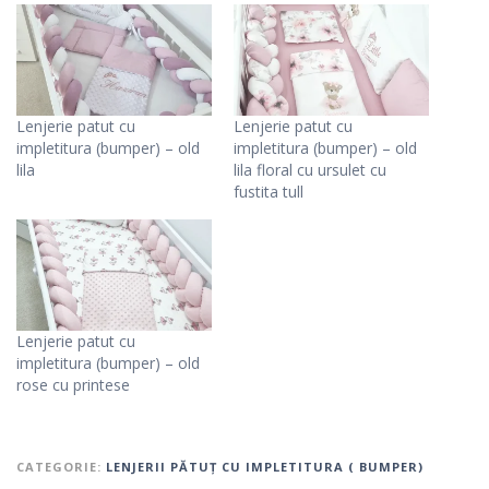
Lenjerie patut cu
Lenjerie patut cu
impletitura (bumper) – old
impletitura (bumper) – old
lila
lila floral cu ursulet cu
fustita tull
Lenjerie patut cu
impletitura (bumper) – old
rose cu printese
CATEGORIE:
LENJERII PĂTUȚ CU IMPLETITURA ( BUMPER)