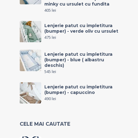
minky cu ursulet cu fundita
405
lei
Lenjerie patut cu impletitura
(bumper) - verde oliv cu ursulet
475
lei
Lenjerie patut cu impletitura
(bumper) - blue ( albastru
deschis)
545
lei
Lenjerie patut cu impletitura
(bumper) - capuccino
490
lei
CELE MAI CAUTATE