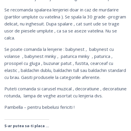
Se recomanda spalarea lenjeriei doar in caz de murdarire
(partilor umplute cu vatelina ). Se spala la 30 grade -program
delicat, nu inghesuit. Dupa spalare , cat sunt ude se trage
usor de piesele umplute , ca sa se aseze vatelina. Nu se
calca.
Se poate comanda la lenjerie :
babynest
, babynest cu
volanse ,
babynest minky
,
paturica minky
,
paturica
,
prosopel cu gluga
, buzunar patut ,
fustita
,
cearceaf cu
elastic
, baldachin dublu,
baldachin tull
sau
baldachin standard
cu brau
. Gasiti produsele la categoriile aferente.
Puteti comanda si
carusel muzical
,
decoratiune
,
decoratiune
rotunda
,
lampa de veghe
asortat cu lenjeria dvs.
Pambella – pentru bebelusi fericiti !
S-ar putea sa-ti placa ...