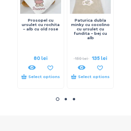
Prosopel cu
Paturica dubla
Le
ursulet cu rochita
minky cu cocolino
bicol
– alb cu old rose
cu ursulet cu
cu
fundita – bej cu
cr
alb
ursu
tull 
pat
80
lei
135
lei
150
lei
46
Select options
Select options
S