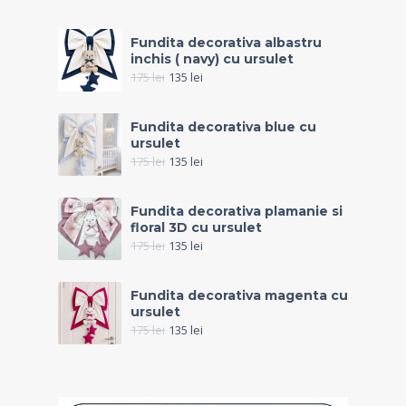
Fundita decorativa albastru
inchis ( navy) cu ursulet
175
lei
135
lei
Fundita decorativa blue cu
ursulet
175
lei
135
lei
Fundita decorativa plamanie si
floral 3D cu ursulet
175
lei
135
lei
Fundita decorativa magenta cu
ursulet
175
lei
135
lei