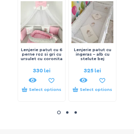
Lenjerie patut cu 6
Lenjerie patut cu
Lenj
perne roz si gri cu
ingeras – alb cu
vo
ursulet cu coronita
stelute bej
330
lei
325
lei
Select options
Select options
S