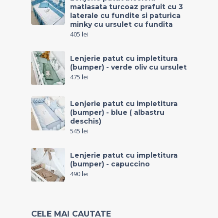
matlasata turcoaz prafuit cu 3
laterale cu fundite si paturica
minky cu ursulet cu fundita
405
lei
Lenjerie patut cu impletitura
(bumper) - verde oliv cu ursulet
475
lei
Lenjerie patut cu impletitura
(bumper) - blue ( albastru
deschis)
545
lei
Lenjerie patut cu impletitura
(bumper) - capuccino
490
lei
CELE MAI CAUTATE