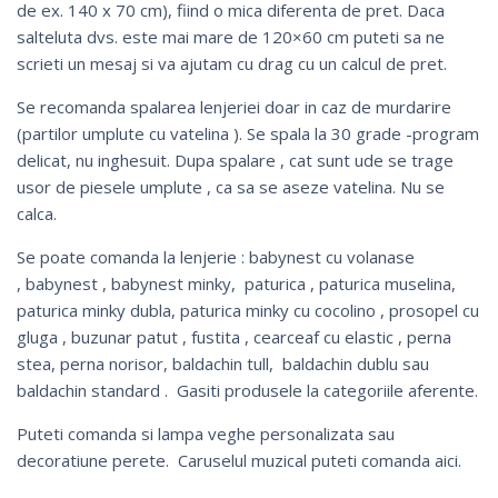
de ex. 140 x 70 cm), fiind o mica diferenta de pret. Daca
salteluta dvs. este mai mare de 120×60 cm puteti sa ne
scrieti un mesaj si va ajutam cu drag cu un calcul de pret.
Se recomanda spalarea lenjeriei doar in caz de murdarire
(partilor umplute cu vatelina ). Se spala la 30 grade -program
delicat, nu inghesuit. Dupa spalare , cat sunt ude se trage
usor de piesele umplute , ca sa se aseze vatelina. Nu se
calca.
Se poate comanda la lenjerie :
babynest cu volanase
,
babynest
,
babynest minky
,
paturica
,
paturica muselina
,
paturica minky dubla
,
paturica minky cu cocolino
,
prosopel cu
gluga
,
buzunar patut
,
fustita
, cearceaf cu elastic ,
perna
stea
,
perna norisor
,
baldachin tull
, baldachin dublu sau
baldachin standard
. Gasiti produsele la categoriile aferente.
Puteti comanda si
lampa veghe personalizata
sau
decoratiune perete
. Caruselul muzical puteti comanda
aici
.