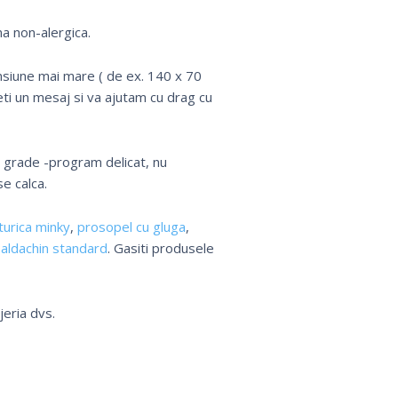
a non-alergica.
nsiune mai mare ( de ex. 140 x 70
ti un mesaj si va ajutam cu drag cu
0 grade -program delicat, nu
e calca.
turica minky
,
prosopel cu gluga
,
aldachin standard
. Gasiti produsele
jeria dvs.