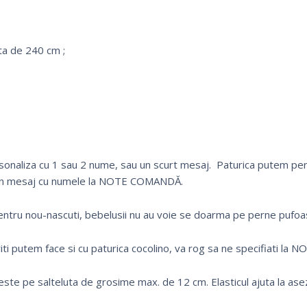
ta de 240 cm ;
onaliza cu 1 sau 2 nume, sau un scurt mesaj. Paturica putem pers
i un mesaj cu numele la NOTE COMANDĂ.
ntru nou-nascuti, bebelusii nu au voie se doarma pe perne pufoa
iti putem face si cu paturica cocolino, va rog sa ne specifiati l
este pe salteluta de grosime max. de 12 cm. Elasticul ajuta la asez