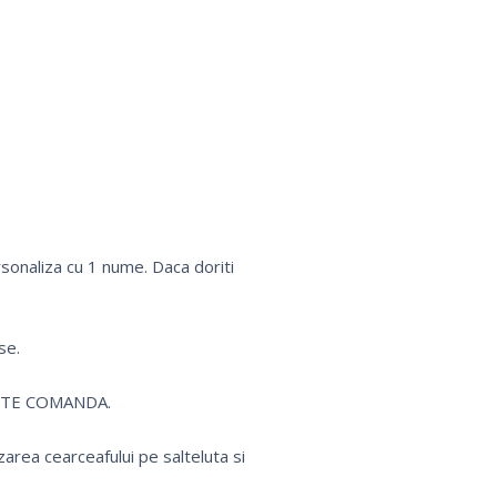
onaliza cu 1 nume. Daca doriti
se.
a NOTE COMANDA.
area cearceafului pe salteluta si