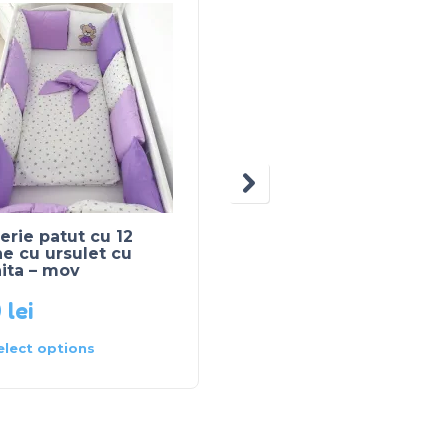
erie patut cu 12
Lenjerie patut combin
e cu ursulet cu
elefantel – turcoaz cu
ita – mov
stelute albe
0
lei
400
lei
elect options
Select options