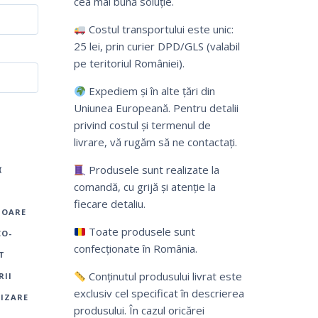
cea mai bună soluție.
Costul transportului este unic:
25 lei, prin curier DPD/GLS (valabil
pe teritoriul României).
Expediem și în alte țări din
Uniunea Europeană. Pentru detalii
privind costul și termenul de
livrare, vă rugăm să ne contactați.
Produsele sunt realizate la
(
comandă, cu grijă și atenție la
fiecare detaliu.
TOARE
Toate produsele sunt
CO-
confecționate în România.
T
Conținutul produsului livrat este
RII
exclusiv cel specificat în descrierea
IZARE
produsului. În cazul oricărei