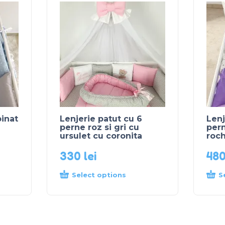
inat
Lenjerie patut cu 6
Lenj
perne roz si gri cu
pern
ursulet cu coronita
roch
330
lei
48
Select options
S