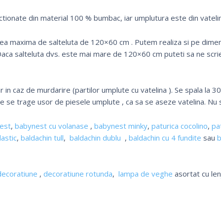
ctionate din material 100 % bumbac, iar umplutura este din vatelin
nea maxima de salteluta de 120×60 cm . Putem realiza si pe dime
 Daca salteluta dvs. este mai mare de 120×60 cm puteti sa ne scrie
 in caz de murdarire (partilor umplute cu vatelina ). Se spala la 3
de se trage usor de piesele umplute , ca sa se aseze vatelina. Nu s
est
,
babynest cu volanase
,
babynest minky
,
paturica cocolino
,
pa
lastic
,
baldachin tull
,
baldachin dublu
,
baldachin cu 4 fundite
sau
b
decoratiune
,
decoratiune rotunda
,
lampa de veghe
asortat cu len