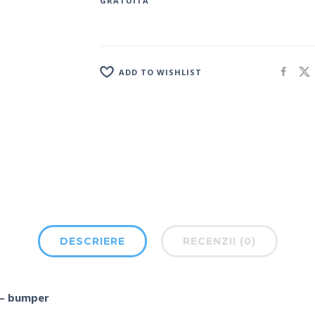
GRATUITA
ADD TO WISHLIST
DESCRIERE
RECENZII (0)
e – bumper