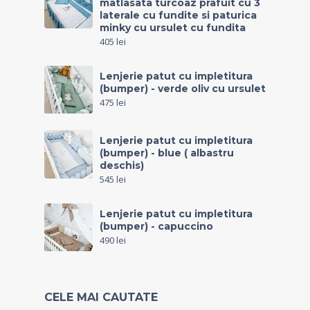
matlasata turcoaz prafuit cu 3
laterale cu fundite si paturica
minky cu ursulet cu fundita
405
lei
Lenjerie patut cu impletitura
(bumper) - verde oliv cu ursulet
475
lei
Lenjerie patut cu impletitura
(bumper) - blue ( albastru
deschis)
545
lei
Lenjerie patut cu impletitura
(bumper) - capuccino
490
lei
CELE MAI CAUTATE