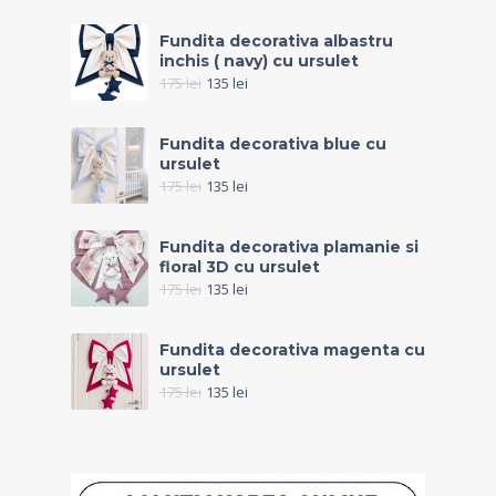
Fundita decorativa albastru
inchis ( navy) cu ursulet
175
lei
135
lei
Fundita decorativa blue cu
ursulet
175
lei
135
lei
Fundita decorativa plamanie si
floral 3D cu ursulet
175
lei
135
lei
Fundita decorativa magenta cu
ursulet
175
lei
135
lei