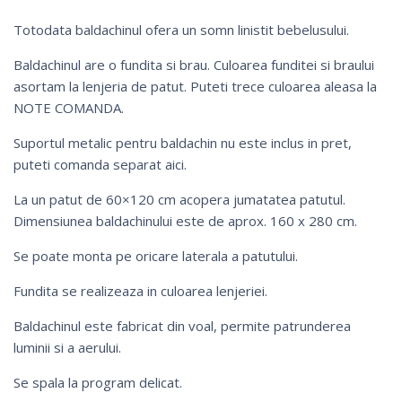
Totodata baldachinul ofera un somn linistit bebelusului.
Baldachinul are o fundita si brau. Culoarea funditei si braului
asortam la lenjeria de patut. Puteti trece culoarea aleasa la
NOTE COMANDA.
Suportul metalic pentru baldachin nu este inclus in pret,
puteti comanda separat
aici
.
La un patut de 60×120 cm acopera jumatatea patutul.
Dimensiunea baldachinului este de aprox. 160 x 280 cm.
Se poate monta pe oricare laterala a patutului.
Fundita se realizeaza in culoarea lenjeriei.
Baldachinul este fabricat din voal, permite patrunderea
luminii si a aerului.
Se spala la program delicat.