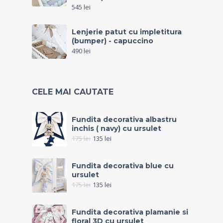
545
lei
Lenjerie patut cu impletitura
(bumper) - capuccino
490
lei
CELE MAI CAUTATE
Fundita decorativa albastru
inchis ( navy) cu ursulet
175
lei
135
lei
Fundita decorativa blue cu
ursulet
175
lei
135
lei
Fundita decorativa plamanie si
floral 3D cu ursulet