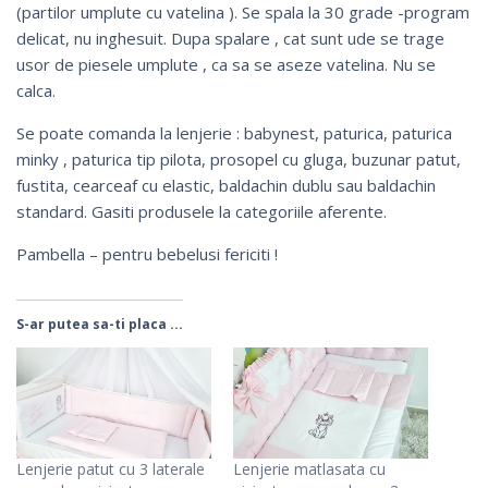
(partilor umplute cu vatelina ). Se spala la 30 grade -program
delicat, nu inghesuit. Dupa spalare , cat sunt ude se trage
usor de piesele umplute , ca sa se aseze vatelina. Nu se
calca.
Se poate comanda la lenjerie :
babynest
,
paturica
,
paturica
minky
,
paturica tip pilota
,
prosopel cu gluga
,
buzunar patut
,
fustita
,
cearceaf cu elastic
,
baldachin dublu
sau
baldachin
standard
. Gasiti produsele la categoriile aferente.
Pambella – pentru bebelusi fericiti !
S-ar putea sa-ti placa ...
Lenjerie patut cu 3 laterale
Lenjerie matlasata cu