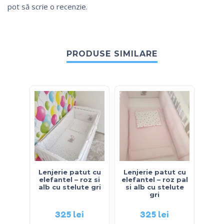
pot să scrie o recenzie.
PRODUSE SIMILARE
Lenjerie patut cu
Lenjerie patut cu
Lenj
elefantel – roz si
elefantel – roz pal
alb cu stelute gri
si alb cu stelute
gri
325
lei
325
lei