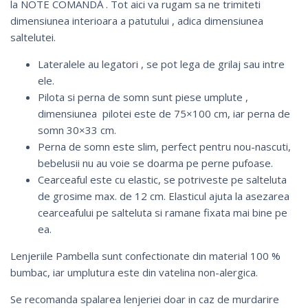
la NOTE COMANDĂ . Tot aici va rugam sa ne trimiteti
dimensiunea interioara a patutului , adica dimensiunea
saltelutei.
Lateralele au legatori , se pot lega de grilaj sau intre
ele.
Pilota si perna de somn sunt piese umplute ,
dimensiunea pilotei este de 75×100 cm, iar perna de
somn 30×33 cm.
Perna de somn este slim, perfect pentru nou-nascuti,
bebelusii nu au voie se doarma pe perne pufoase.
Cearceaful este cu elastic, se potriveste pe salteluta
de grosime max. de 12 cm. Elasticul ajuta la asezarea
cearceafului pe salteluta si ramane fixata mai bine pe
ea.
Lenjeriile Pambella sunt confectionate din material 100 %
bumbac, iar umplutura este din vatelina non-alergica.
Se recomanda spalarea lenjeriei doar in caz de murdarire