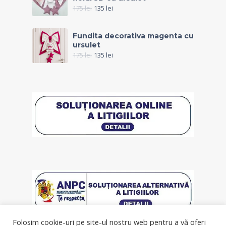
175
lei
135
lei
Fundita decorativa magenta cu
ursulet
175
lei
135
lei
Folosim cookie-uri pe site-ul nostru web pentru a vă oferi