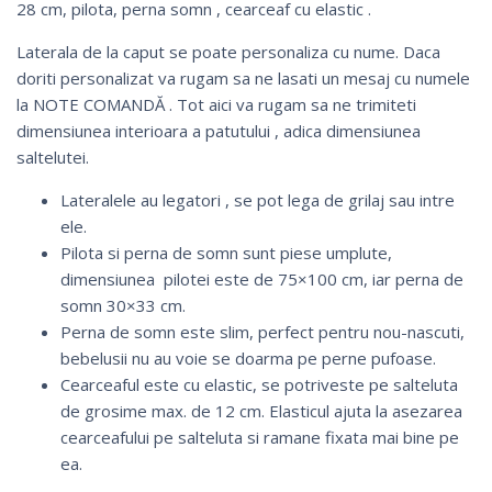
28 cm, pilota, perna somn , cearceaf cu elastic .
Laterala de la caput se poate personaliza cu nume. Daca
doriti personalizat va rugam sa ne lasati un mesaj cu numele
la NOTE COMANDĂ . Tot aici va rugam sa ne trimiteti
dimensiunea interioara a patutului , adica dimensiunea
saltelutei.
Lateralele au legatori , se pot lega de grilaj sau intre
ele.
Pilota si perna de somn sunt piese umplute,
dimensiunea pilotei este de 75×100 cm, iar perna de
somn 30×33 cm.
Perna de somn este slim, perfect pentru nou-nascuti,
bebelusii nu au voie se doarma pe perne pufoase.
Cearceaful este cu elastic, se potriveste pe salteluta
de grosime max. de 12 cm. Elasticul ajuta la asezarea
cearceafului pe salteluta si ramane fixata mai bine pe
ea.