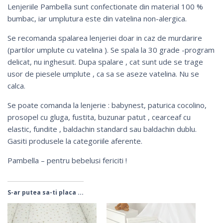
Lenjeriile Pambella sunt confectionate din material 100 %
bumbac, iar umplutura este din vatelina non-alergica.
Se recomanda spalarea lenjeriei doar in caz de murdarire
(partilor umplute cu vatelina ). Se spala la 30 grade -program
delicat, nu inghesuit. Dupa spalare , cat sunt ude se trage
usor de piesele umplute , ca sa se aseze vatelina. Nu se
calca.
Se poate comanda la lenjerie :
babynest
,
paturica cocolino
,
prosopel cu gluga
,
fustita
, buzunar patut , cearceaf cu
elastic, fundite ,
baldachin standard
sau baldachin dublu.
Gasiti produsele la categoriile aferente.
Pambella – pentru bebelusi fericiti !
S-ar putea sa-ti placa ...