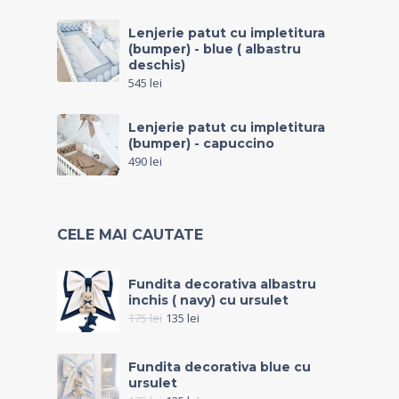
Lenjerie patut cu impletitura
(bumper) - blue ( albastru
deschis)
545
lei
Lenjerie patut cu impletitura
(bumper) - capuccino
490
lei
CELE MAI CAUTATE
Fundita decorativa albastru
inchis ( navy) cu ursulet
175
lei
135
lei
Fundita decorativa blue cu
ursulet