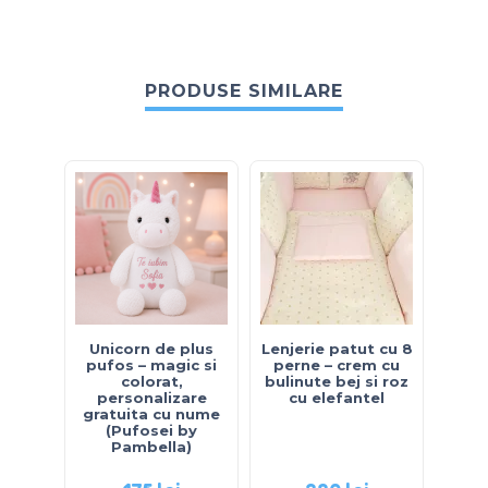
PRODUSE SIMILARE
Unicorn de plus
Lenjerie patut cu 8
Lenj
pufos – magic si
perne – crem cu
ing
colorat,
bulinute bej si roz
s
personalizare
cu elefantel
gratuita cu nume
(Pufosei by
Pambella)