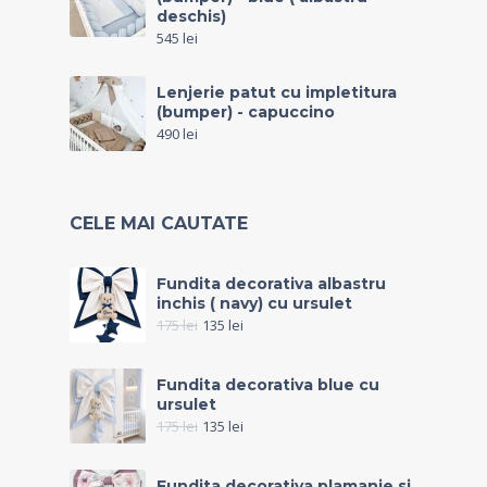
deschis)
545
lei
Lenjerie patut cu impletitura
(bumper) - capuccino
490
lei
CELE MAI CAUTATE
Fundita decorativa albastru
inchis ( navy) cu ursulet
175
lei
135
lei
Fundita decorativa blue cu
ursulet
175
lei
135
lei
Fundita decorativa plamanie si