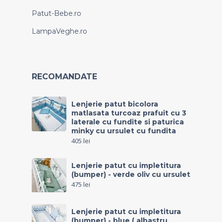
Patut-Bebe.ro
LampaVeghe.ro
RECOMANDATE
Lenjerie patut bicolora
matlasata turcoaz prafuit cu 3
laterale cu fundite si paturica
minky cu ursulet cu fundita
405
lei
Lenjerie patut cu impletitura
(bumper) - verde oliv cu ursulet
475
lei
Lenjerie patut cu impletitura
(bumper) - blue ( albastru