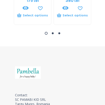
175
lei
380
lei
Select options
Select options
S
Contact:
SC PAMABI KID SRL
Targu Mures, Romania