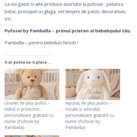
La noi gasiti si alte produse asortate la pufosei : paturica
bebe, prosopel cu gluga, set lenjerii de patut, decoratiuni,
etc.
Pufosei by Pambella – primul prieten al bebelușului tău.
Pambella – pentru bebelusi fericiti !
S-ar putea sa-ti placa ...
Ursuleț de pluș pufos –
Iepuraș de pluș pufos –
blând și protector,
moale și adorabil,
personalizare gratuită cu
personalizare gratuită cu
nume (Pufosei by
nume (Pufosei by
Pambella)
Pambella)