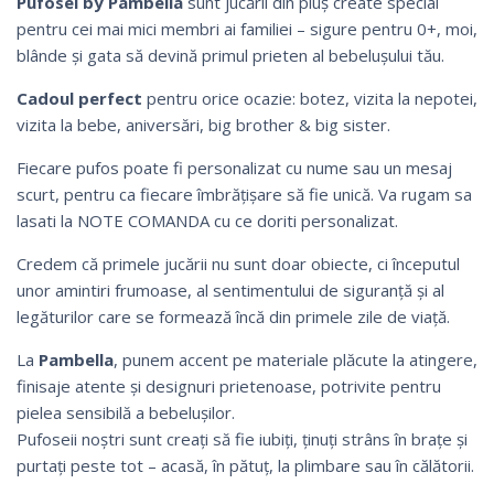
Pufosei by Pambella
sunt jucării din pluș create special
pentru cei mai mici membri ai familiei – sigure pentru 0+, moi,
blânde și gata să devină primul prieten al bebelușului tău.
Cadoul perfect
pentru orice ocazie: botez, vizita la nepotei,
vizita la bebe, aniversări, big brother & big sister.
Fiecare pufos poate fi personalizat cu nume sau un mesaj
scurt, pentru ca fiecare îmbrățișare să fie unică. Va rugam sa
lasati la NOTE COMANDA cu ce doriti personalizat.
Credem că primele jucării nu sunt doar obiecte, ci începutul
unor amintiri frumoase, al sentimentului de siguranță și al
legăturilor care se formează încă din primele zile de viață.
La
Pambella
, punem accent pe materiale plăcute la atingere,
finisaje atente și designuri prietenoase, potrivite pentru
pielea sensibilă a bebelușilor.
Pufoseii noștri sunt creați să fie iubiți, ținuți strâns în brațe și
purtați peste tot – acasă, în pătuț, la plimbare sau în călătorii.