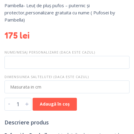
Pambella- Leuț de pluș pufos – puternic și
protector,personalizare gratuita cu nume ( Pufosei by
Pambella)
175
lei
NUME/MESAJ PERSONALIZARE (DACA ESTE CAZUL)
DIMENSIUNEA SALTELUTEI (DACA ESTE CAZUL)
-
+
Adaugă în coș
Descriere produs