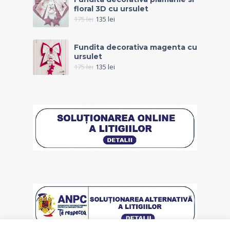
floral 3D cu ursulet
175
lei
135
lei
Fundita decorativa magenta cu
ursulet
175
lei
135
lei