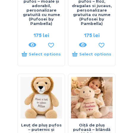
pufos – moale și
pufos – Roz,
adorabil,
dragalas si jucaus,
personalizare
personalizare
gratuită cu nume
gratuita cu nume
(Pufosei by
(Pufosei by
Pambella)
Pambella)
175
lei
175
lei
Select options
Select options
Leuț de pluș pufos
Oiță de pluș
– puternic și
pufoasă – blândă