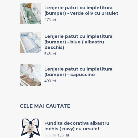
Lenjerie patut cu impletitura
(bumper) - verde oliv cu ursulet
475
lei
Lenjerie patut cu impletitura
(bumper) - blue ( albastru
deschis)
545
lei
Lenjerie patut cu impletitura
(bumper) - capuccino
490
lei
CELE MAI CAUTATE
Fundita decorativa albastru
inchis ( navy) cu ursulet
175
lei
135
lei