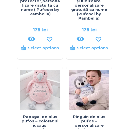
protector,persona
și iubitoare,
lizare gratuita cu
personalizare
nume ( Pufosei by
gratuită cu nume
Pambella)
(Pufosei by
Pambella)
175
lei
175
lei
Select options
Select options
Papagal de plus
Pinguin de plus
pufos – colorat si
pufos –
jucaus,
personalizare