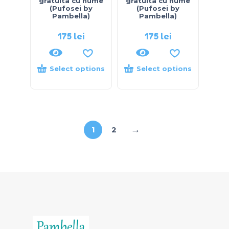
gratuita cu nume
gratuita cu nume
(Pufosei by
(Pufosei by
Pambella)
Pambella)
175
lei
175
lei
Select options
Select options
→
1
2