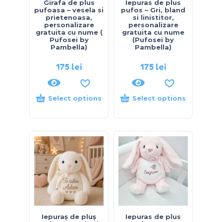
Girafa de plus
Iepuras de plus
pufoasa – vesela si
pufos – Gri, bland
prietenoasa,
si linistitor,
personalizare
personalizare
gratuita cu nume (
gratuita cu nume
Pufosei by
(Pufosei by
Pambella)
Pambella)
175
lei
175
lei
Select options
Select options
Iepuraș de pluș
Iepuras de plus