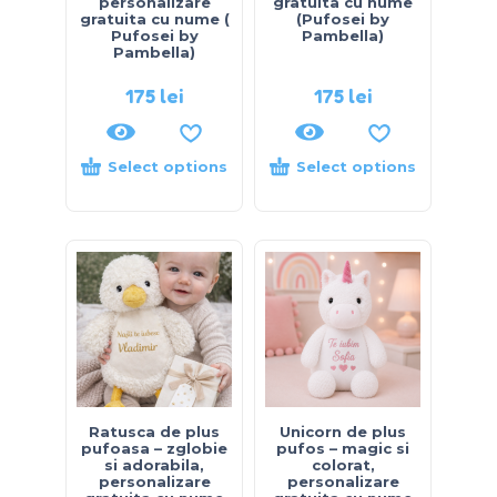
personalizare
gratuita cu nume
gratuita cu nume (
(Pufosei by
Pufosei by
Pambella)
Pambella)
175
lei
175
lei
Select options
Select options
Ratusca de plus
Unicorn de plus
pufoasa – zglobie
pufos – magic si
si adorabila,
colorat,
personalizare
personalizare