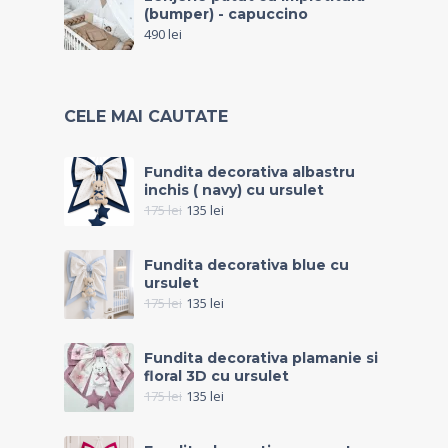
(bumper) - capuccino
490
lei
CELE MAI CAUTATE
Fundita decorativa albastru
inchis ( navy) cu ursulet
175
lei
135
lei
Fundita decorativa blue cu
ursulet
175
lei
135
lei
Fundita decorativa plamanie si
floral 3D cu ursulet
175
lei
135
lei