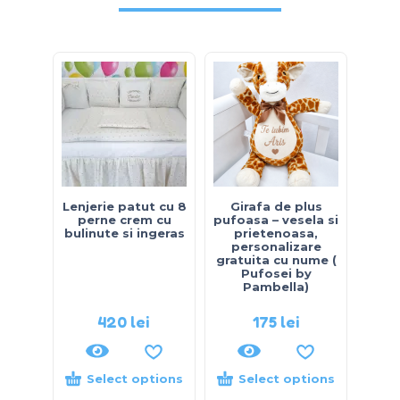
Lenjerie patut cu 8
Girafa de plus
Leuț
perne crem cu
pufoasa – vesela si
–
bulinute si ingeras
prietenoasa,
prot
personalizare
liza
gratuita cu nume (
nume
Pufosei by
Pambella)
420
lei
175
lei
Select options
Select options
S