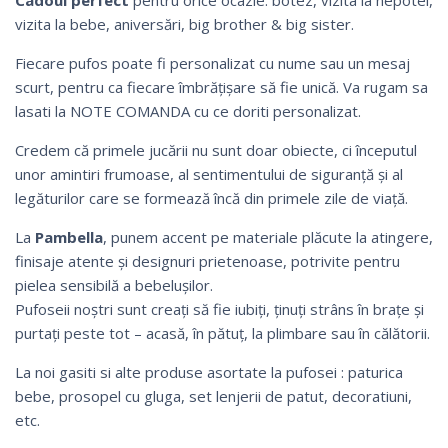
vizita la bebe, aniversări, big brother & big sister.
Fiecare pufos poate fi personalizat cu nume sau un mesaj
scurt, pentru ca fiecare îmbrățișare să fie unică. Va rugam sa
lasati la NOTE COMANDA cu ce doriti personalizat.
Credem că primele jucării nu sunt doar obiecte, ci începutul
unor amintiri frumoase, al sentimentului de siguranță și al
legăturilor care se formează încă din primele zile de viață.
La
Pambella
, punem accent pe materiale plăcute la atingere,
finisaje atente și designuri prietenoase, potrivite pentru
pielea sensibilă a bebelușilor.
Pufoseii noștri sunt creați să fie iubiți, ținuți strâns în brațe și
purtați peste tot – acasă, în pătuț, la plimbare sau în călătorii.
La noi gasiti si alte produse asortate la pufosei : paturica
bebe, prosopel cu gluga, set lenjerii de patut, decoratiuni,
etc.