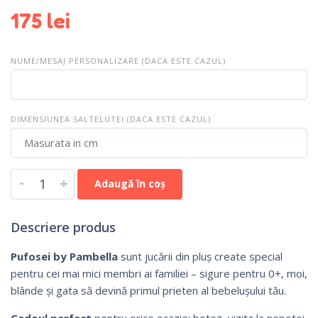
175
lei
NUME/MESAJ PERSONALIZARE (DACA ESTE CAZUL)
DIMENSIUNEA SALTELUTEI (DACA ESTE CAZUL)
-
+
Adaugă în coș
Descriere produs
Pufosei by Pambella
sunt jucării din pluș create special
pentru cei mai mici membri ai familiei – sigure pentru 0+, moi,
blânde și gata să devină primul prieten al bebelușului tău.
Cadoul perfect
pentru orice ocazie: botez, vizita la nepotei,