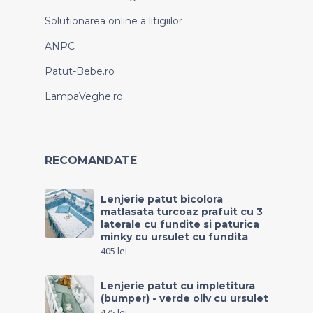
Solutionarea online a litigiilor
ANPC
Patut-Bebe.ro
LampaVeghe.ro
RECOMANDATE
Lenjerie patut bicolora
matlasata turcoaz prafuit cu 3
laterale cu fundite si paturica
minky cu ursulet cu fundita
405
lei
Lenjerie patut cu impletitura
(bumper) - verde oliv cu ursulet
475
lei