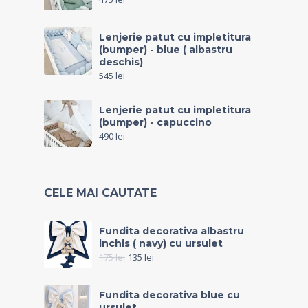
Lenjerie patut cu impletitura
(bumper) - blue ( albastru
deschis)
545
lei
Lenjerie patut cu impletitura
(bumper) - capuccino
490
lei
CELE MAI CAUTATE
Fundita decorativa albastru
inchis ( navy) cu ursulet
175
lei
135
lei
Fundita decorativa blue cu
ursulet