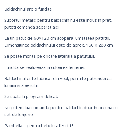
Baldachinul are o fundita .
Suportul metalic pentru baldachin nu este inclus in pret,
puteti comanda separat
aici
.
La un patut de 60×120 cm acopera jumatatea patutul.
Dimensiunea baldachinului este de aprox. 160 x 280 cm.
Se poate monta pe oricare laterala a patutului.
Fundita se realizeaza in culoarea lenjeriei.
Baldachinul este fabricat din voal, permite patrunderea
luminii si a aerului.
Se spala la program delicat.
Nu putem lua comanda pentru baldachin doar impreuna cu
set de lenjerie.
Pambella – pentru bebelusi fericiti !