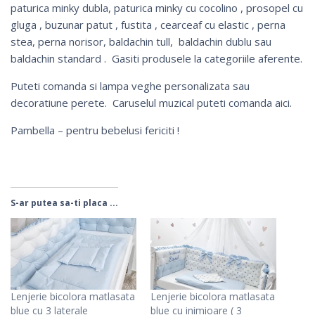
paturica minky dubla
,
paturica minky cu cocolino
,
prosopel cu
gluga
,
buzunar patut
,
fustita
, cearceaf cu elastic ,
perna
stea
,
perna norisor
,
baldachin tull
, baldachin dublu sau
baldachin standard
. Gasiti produsele la categoriile aferente.
Puteti comanda si
lampa veghe personalizata
sau
decoratiune perete
. Caruselul muzical puteti comanda
aici
.
Pambella – pentru bebelusi fericiti !
S-ar putea sa-ti placa ...
Lenjerie bicolora matlasata
Lenjerie bicolora matlasata
blue cu 3 laterale
blue cu inimioare ( 3