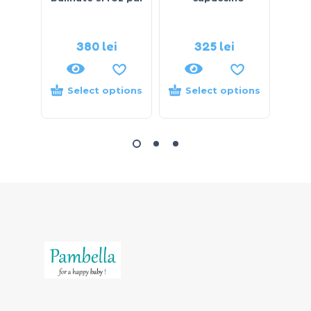
380
lei
325
lei
Select options
Select options
S