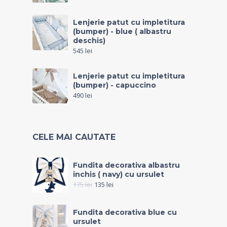
Lenjerie patut cu impletitura
(bumper) - blue ( albastru
deschis)
545
lei
Lenjerie patut cu impletitura
(bumper) - capuccino
490
lei
CELE MAI CAUTATE
Fundita decorativa albastru
inchis ( navy) cu ursulet
175
lei
135
lei
Fundita decorativa blue cu
ursulet