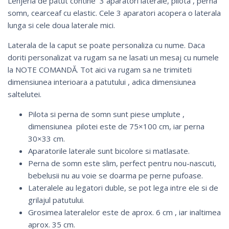
Lenjeria de patut contine 3 aparatori laterale, pilota , perna
somn, cearceaf cu elastic. Cele 3 aparatori acopera o laterala
lunga si cele doua laterale mici.
Laterala de la caput se poate personaliza cu nume. Daca
doriti personalizat va rugam sa ne lasati un mesaj cu numele
la NOTE COMANDĂ. Tot aici va rugam sa ne trimiteti
dimensiunea interioara a patutului , adica dimensiunea
saltelutei.
Pilota si perna de somn sunt piese umplute ,
dimensiunea pilotei este de 75×100 cm, iar perna
30×33 cm.
Aparatorile laterale sunt bicolore si matlasate.
Perna de somn este slim, perfect pentru nou-nascuti,
bebelusii nu au voie se doarma pe perne pufoase.
Lateralele au legatori duble, se pot lega intre ele si de
grilajul patutului.
Grosimea lateralelor este de aprox. 6 cm , iar inaltimea
aprox. 35 cm.