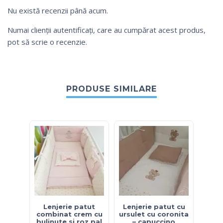
Nu există recenzii până acum.
Numai clienții autentificați, care au cumpărat acest produs,
pot să scrie o recenzie.
PRODUSE SIMILARE
Lenjerie patut
Lenjerie patut cu
Lenj
combinat crem cu
ursulet cu coronita
elef
bulinute si roz pal
– capuccino
si 