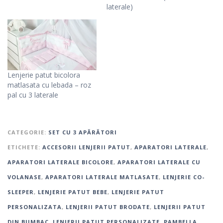
laterale)
Lenjerie patut bicolora
matlasata cu lebada – roz
pal cu 3 laterale
CATEGORIE:
SET CU 3 APĂRĂTORI
ETICHETE:
ACCESORII LENJERII PATUT
,
APARATORI LATERALE
,
APARATORI LATERALE BICOLORE
,
APARATORI LATERALE CU
VOLANASE
,
APARATORI LATERALE MATLASATE
,
LENJERIE CO-
SLEEPER
,
LENJERIE PATUT BEBE
,
LENJERIE PATUT
PERSONALIZATA
,
LENJERII PATUT BRODATE
,
LENJERII PATUT
DIN BUMBAC
,
LENJERII PATUT PERSONALIZATE
,
PAMBELLA
,