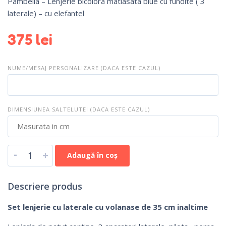
Pambella – Lenjerie bicolora matlasata blue cu fundite ( 3
laterale) – cu elefantel
375
lei
NUME/MESAJ PERSONALIZARE (DACA ESTE CAZUL)
DIMENSIUNEA SALTELUTEI (DACA ESTE CAZUL)
-
+
Adaugă în coș
Descriere produs
Set lenjerie cu laterale cu volanase de 35 cm inaltime