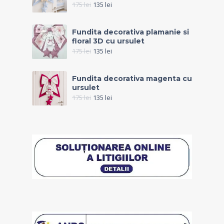
175
lei
135
lei
Fundita decorativa plamanie si
floral 3D cu ursulet
175
lei
135
lei
Fundita decorativa magenta cu
ursulet
175
lei
135
lei