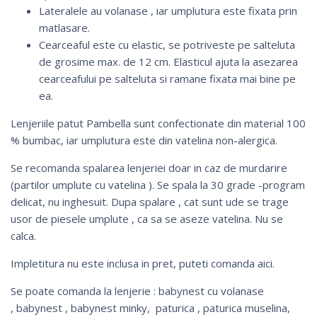
Lateralele au volanase , iar umplutura este fixata prin
matlasare.
Cearceaful este cu elastic, se potriveste pe salteluta
de grosime max. de 12 cm. Elasticul ajuta la asezarea
cearceafului pe salteluta si ramane fixata mai bine pe
ea.
Lenjeriile patut Pambella sunt confectionate din material 100
% bumbac, iar umplutura este din vatelina non-alergica.
Se recomanda spalarea lenjeriei doar in caz de murdarire
(partilor umplute cu vatelina ). Se spala la 30 grade -program
delicat, nu inghesuit. Dupa spalare , cat sunt ude se trage
usor de piesele umplute , ca sa se aseze vatelina. Nu se
calca.
Impletitura nu este inclusa in pret, puteti comanda
aici
.
Se poate comanda la lenjerie :
babynest cu volanase
,
babynest
,
babynest minky
,
paturica
,
paturica muselina
,