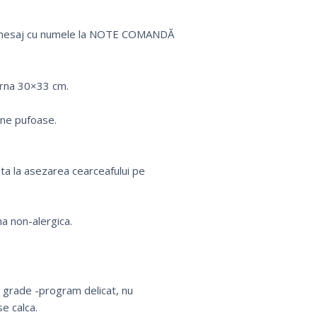
 un mesaj cu numele la NOTE COMANDĂ
erna 30×33 cm.
rne pufoase.
uta la asezarea cearceafului pe
a non-alergica.
0 grade -program delicat, nu
e calca.