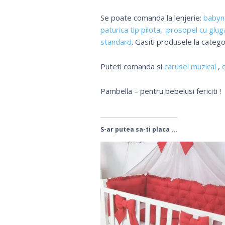
Se poate comanda la lenjerie:
babyn
paturica tip pilota
,
prosopel cu glug
standard
. Gasiti produsele la catego
Puteti comanda si
carusel muzical
,
Pambella – pentru bebelusi fericiti !
S-ar putea sa-ti placa ...