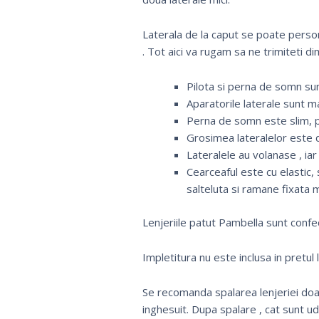
Laterala de la caput se poate pers
. Tot aici va rugam sa ne trimiteti di
Pilota si perna de somn su
Aparatorile laterale sunt m
Perna de somn este slim, p
Grosimea lateralelor este d
Lateralele au volanase , ia
Cearceaful este cu elastic,
salteluta si ramane fixata 
Lenjeriile patut Pambella sunt confe
Impletitura nu este inclusa in pretul
Se recomanda spalarea lenjeriei doar
inghesuit. Dupa spalare , cat sunt u