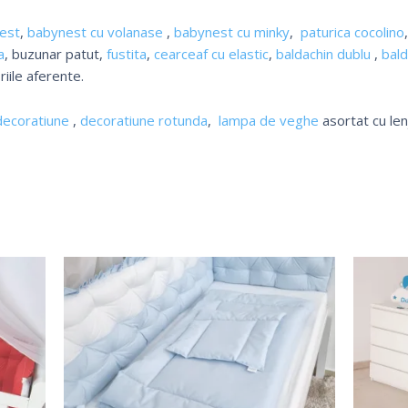
est
,
babynest cu volanase
,
babynest cu minky
,
paturica cocolino
a
, buzunar patut,
fustita
,
cearceaf cu elastic
,
baldachin dublu
,
bald
riile aferente.
decoratiune
,
decoratiune rotunda
,
lampa de veghe
asortat cu len