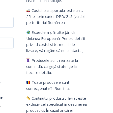
cea mai bună soluție.
Costul transportului este unic:
25 lei, prin curier DPD/GLS (valabil
pe teritoriul României).
Expediem și în alte țări din
Uniunea Europeană. Pentru detalii
privind costul și termenul de
livrare, vă rugăm să ne contactați.
Produsele sunt realizate la
comandă, cu grijă și atenție la
fiecare detaliu.
Toate produsele sunt
E
,
confecționate în România.
Conținutul produsului livrat este
IE
exclusiv cel specificat în descrierea
,
produsului. În cazul oricărei