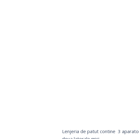
Lenjeria de patut contine 3 aparatori
doua laterale mici.