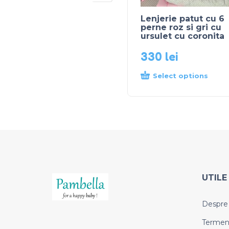
Lenjerie patut cu 6
perne roz si gri cu
ursulet cu coronita
330
lei
Select options
UTILE
Despre
Termeni 