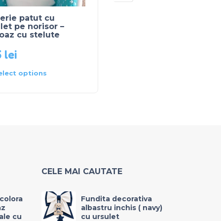
erie patut cu
Lenjerie patut cu 8
let pe norisor –
perne ursulet pe noris
oaz cu stelute
– roz
5
lei
430
lei
elect options
Select options
CELE MAI CAUTATE
icolora
Fundita decorativa
az
albastru inchis ( navy)
rale cu
cu ursulet