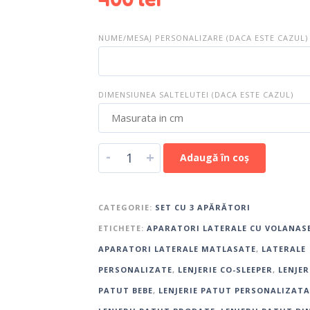
NUME/MESAJ PERSONALIZARE (DACA ESTE CAZUL)
DIMENSIUNEA SALTELUTEI (DACA ESTE CAZUL)
-
+
Adaugă în coș
CATEGORIE:
SET CU 3 APĂRĂTORI
ETICHETE:
APARATORI LATERALE CU VOLANAS
APARATORI LATERALE MATLASATE
,
LATERALE
PERSONALIZATE
,
LENJERIE CO-SLEEPER
,
LENJER
PATUT BEBE
,
LENJERIE PATUT PERSONALIZATA