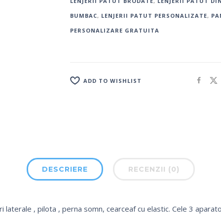
LENJERII PATUT BRODATE
,
LENJERII PATUT DI
BUMBAC
,
LENJERII PATUT PERSONALIZATE
,
PA
PERSONALIZARE GRATUITA
ADD TO WISHLIST
DESCRIERE
RECENZII (0)
 laterale , pilota , perna somn, cearceaf cu elastic. Cele 3 aparato