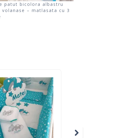
e patut bicolora albastru
u volanase – matlasata cu 3
e