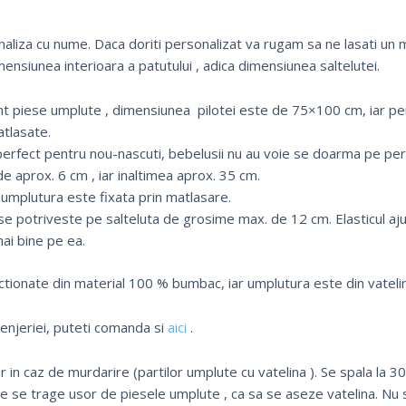
onaliza cu nume. Daca doriti personalizat va rugam sa ne lasati
mensiunea interioara a patutului , adica dimensiunea saltelutei.
nt piese umplute , dimensiunea pilotei este de 75×100 cm, iar p
atlasate.
erfect pentru nou-nascuti, bebelusii nu au voie se doarma pe pe
e aprox. 6 cm , iar inaltimea aprox. 35 cm.
r umplutura este fixata prin matlasare.
 se potriveste pe salteluta de grosime max. de 12 cm. Elasticul aj
mai bine pe ea.
ctionate din material 100 % bumbac, iar umplutura este din vatelin
 lenjeriei, puteti comanda si
aici
.
 in caz de murdarire (partilor umplute cu vatelina ). Se spala la 3
de se trage usor de piesele umplute , ca sa se aseze vatelina. Nu s