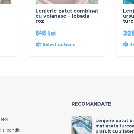
Lenjerie patut combinat
Lenj
cu volanase – lebada
ursu
roz
turc
545
lei
32
Select options
S
RECOMANDATE
 Noi
Lenjerie patut b
matlasata turco
si conditii
prafuit cu 3 late