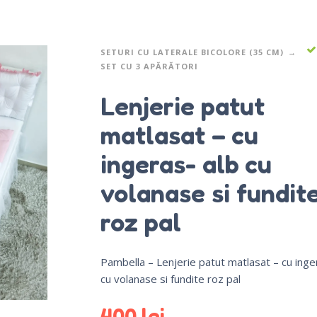
SETURI CU LATERALE BICOLORE (35 CM)
SET CU 3 APĂRĂTORI
Lenjerie patut
matlasat – cu
ingeras- alb cu
volanase si fundit
roz pal
Pambella – Lenjerie patut matlasat – cu inge
cu volanase si fundite roz pal
400
lei