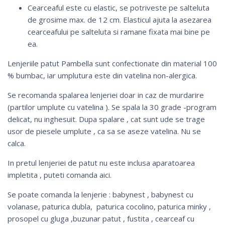
Cearceaful este cu elastic, se potriveste pe salteluta
de grosime max. de 12 cm. Elasticul ajuta la asezarea
cearceafului pe salteluta si ramane fixata mai bine pe
ea.
Lenjeriile patut Pambella sunt confectionate din material 100
% bumbac, iar umplutura este din vatelina non-alergica.
Se recomanda spalarea lenjeriei doar in caz de murdarire
(partilor umplute cu vatelina ). Se spala la 30 grade -program
delicat, nu inghesuit. Dupa spalare , cat sunt ude se trage
usor de piesele umplute , ca sa se aseze vatelina. Nu se
calca.
In pretul lenjeriei de patut nu este inclusa aparatoarea
impletita , puteti comanda
aici
.
Se poate comanda la lenjerie :
babynest
,
babynest cu
volanase
,
paturica dubla
,
paturica cocolino
,
paturica minky
,
prosopel cu gluga
,
buzunar patut
,
fustita
, cearceaf cu