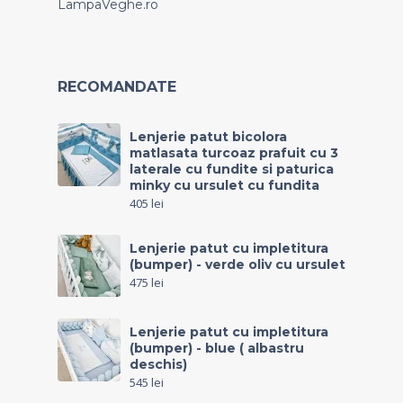
LampaVeghe.ro
RECOMANDATE
Lenjerie patut bicolora
matlasata turcoaz prafuit cu 3
laterale cu fundite si paturica
minky cu ursulet cu fundita
405
lei
Lenjerie patut cu impletitura
(bumper) - verde oliv cu ursulet
475
lei
Lenjerie patut cu impletitura
(bumper) - blue ( albastru
deschis)
545
lei