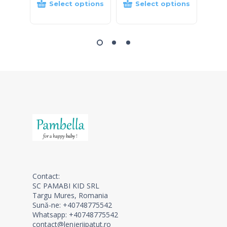
Select options
Select options
S
Contact:
SC PAMABI KID SRL
Targu Mures, Romania
Sună-ne: +40748775542
Whatsapp: +40748775542
contact@lenjeriipatut.ro