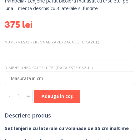
Pambella- Lenjerie patut bicolora matlasat cu ursuletul pe
luna – menta deschis cu 3 laterale si fundite
375
lei
NUME/MESAJ PERSONALIZARE (DACA ESTE CAZUL)
DIMENSIUNEA SALTELUTEI (DACA ESTE CAZUL)
-
+
Adaugă în coș
Descriere produs
Set lenjerie cu laterale cu volanase de 35 cm inaltime