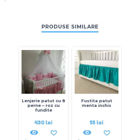
PRODUSE SIMILARE
Lenjerie patut cu 8
Fustita patut
Lenje
perne – roz cu
menta inchis
pern
fundite
ursul
430
lei
55
lei