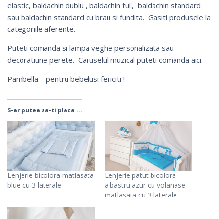
elastic, baldachin dublu ,
baldachin tull
,
baldachin standard
sau
baldachin standard cu brau si fundita
. Gasiti produsele la
categoriile aferente.
Puteti comanda si
lampa veghe personalizata
sau
decoratiune perete
. Caruselul muzical puteti comanda
aici
.
Pambella – pentru bebelusi fericiti !
S-ar putea sa-ti placa ...
Lenjerie bicolora matlasata
Lenjerie patut bicolora
blue cu 3 laterale
albastru azur cu volanase –
matlasata cu 3 laterale