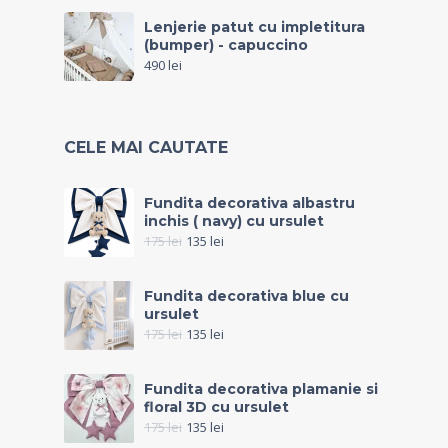
Lenjerie patut cu impletitura
(bumper) - capuccino
490
lei
CELE MAI CAUTATE
Fundita decorativa albastru
inchis ( navy) cu ursulet
175
lei
135
lei
Fundita decorativa blue cu
ursulet
175
lei
135
lei
Fundita decorativa plamanie si
floral 3D cu ursulet
175
lei
135
lei