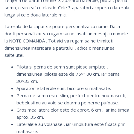
Lenjeria de patut contine 3 aparatori laterale, pilota , perna
somn, cearceaf cu elastic. Cele 3 aparatori acopera o laterala
lunga si cele doua laterale mici.
Laterala de la caput se poate personaliza cu nume. Daca
doriti personalizat va rugam sa ne lasati un mesaj cu numele
la NOTE COMANDĂ . Tot aici va rugam sa ne trimiteti
dimensiunea interioara a patutului , adica dimensiunea
saltelutei.
Pilota si perna de somn sunt piese umplute ,
dimensiunea pilotei este de 75×100 cm, iar perna
30×33 cm.
Aparatorile laterale sunt bicolore si matlasate.
Perna de somn este slim, perfect pentru nou-nascuti,
bebelusii nu au voie se doarma pe perne pufoase.
Grosimea lateralelor este de aprox. 6 cm , iar inaltimea
aprox. 35 cm.
Lateralele au volanase , iar umplutura este fixata prin
matlasare.