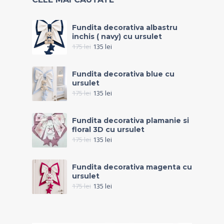
Fundita decorativa albastru
inchis ( navy) cu ursulet
175
lei
135
lei
Fundita decorativa blue cu
ursulet
175
lei
135
lei
Fundita decorativa plamanie si
floral 3D cu ursulet
175
lei
135
lei
Fundita decorativa magenta cu
ursulet
175
lei
135
lei