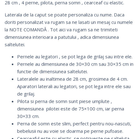
28 cm , 4 perne, pilota, perna somn , cearceaf cu elastic.
Laterala de la caput se poate personaliza cu nume. Daca
doriti personalizat va rugam sa ne lasati un mesaj cu numele
la NOTE COMANDĂ . Tot aici va rugam sa ne trimiteti
dimensiunea interioara a patutului , adica dimensiunea
saltelutei.
Pernele au legatori , se pot lega de grilaj sau intre ele.
Pernele au dimensiunea de 30×30 cm sau 30×35 cm in
functie de dimensiunea saltelutei.
Lateralele au inaltimea de 28 cm, grosimea de 4 cm.
Aparatori laterali au legatori, se pot lega intre ele sau
de grilaj.
Pilota si perna de somn sunt piese umplute ,
dimensiunea pilotei este de 75×100 cm, iar perna
30×33 cm.
Perna de somn este slim, perfect pentru nou-nascuti,
bebelusii nu au voie se doarma pe perne pufoase.
Cearceaful este cu elastic, se potriveste pe salteluta