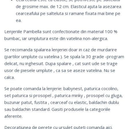
de grosime max. de 12 cm. Elasticul ajuta la asezarea
cearceafului pe salteluta si ramane fixata mai bine pe
ea.
Lenjeriile Pambella sunt confectionate din material 100 %
bumbac, iar umplutura este din vatelina non-alergica.
Se recomanda spalarea lenjeriei doar in caz de murdarire
(partilor umplute cu vatelina ). Se spala la 30 grade -program
delicat, nu inghesuit. Dupa spalare , cat sunt ude se trage
usor de piesele umplute , ca sa se aseze vatelina. Nu se
calca.
Se poate comanda la lenjerie:
babynest
,
paturica cocolino
,
set paturica si prosopel
, paturica minky ,
prosopel cu gluga
,
buzunar patut,
fustita
,
cearceaf cu elastic
,
baldachin dublu
sau
baldachin standard
. Gasiti produsele la categoriile
aferente.
Decoratiunea de perete cu ursulet puteti comanda aici.