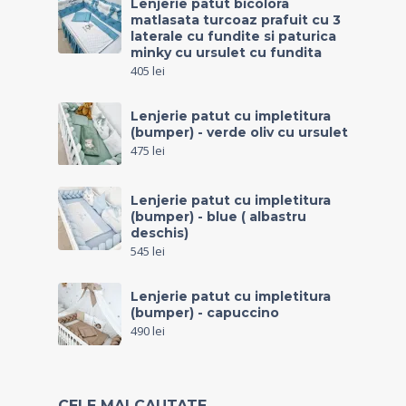
Lenjerie patut bicolora
matlasata turcoaz prafuit cu 3
laterale cu fundite si paturica
minky cu ursulet cu fundita
405
lei
Lenjerie patut cu impletitura
(bumper) - verde oliv cu ursulet
475
lei
Lenjerie patut cu impletitura
(bumper) - blue ( albastru
deschis)
545
lei
Lenjerie patut cu impletitura
(bumper) - capuccino
490
lei
CELE MAI CAUTATE