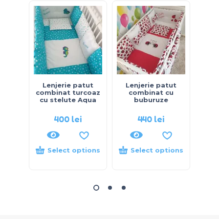
Lenjerie patut
Lenjerie patut
Se
combinat turcoaz
combinat cu
vin
cu stelute Aqua
buburuze
400
lei
440
lei
Select options
Select options
S