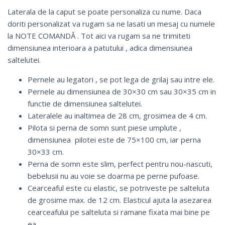
Laterala de la caput se poate personaliza cu nume. Daca
doriti personalizat va rugam sa ne lasati un mesaj cu numele
la NOTE COMANDĂ . Tot aici va rugam sa ne trimiteti
dimensiunea interioara a patutului , adica dimensiunea
saltelutei.
Pernele au legatori , se pot lega de grilaj sau intre ele.
Pernele au dimensiunea de 30×30 cm sau 30×35 cm in
functie de dimensiunea saltelutei.
Lateralele au inaltimea de 28 cm, grosimea de 4 cm.
Pilota si perna de somn sunt piese umplute ,
dimensiunea pilotei este de 75×100 cm, iar perna
30×33 cm.
Perna de somn este slim, perfect pentru nou-nascuti,
bebelusii nu au voie se doarma pe perne pufoase.
Cearceaful este cu elastic, se potriveste pe salteluta
de grosime max. de 12 cm. Elasticul ajuta la asezarea
cearceafului pe salteluta si ramane fixata mai bine pe
ea.