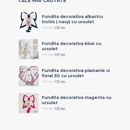
CELE MAI CAUTATE
Fundita decorativa albastru
inchis ( navy) cu ursulet
175
lei
135
lei
Fundita decorativa blue cu
ursulet
175
lei
135
lei
Fundita decorativa plamanie si
floral 3D cu ursulet
175
lei
135
lei
Fundita decorativa magenta cu
ursulet
175
lei
135
lei