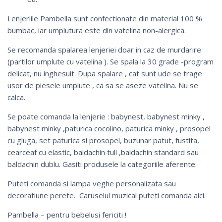
Lenjeriile Pambella sunt confectionate din material 100 %
bumbac, iar umplutura este din vatelina non-alergica.
Se recomanda spalarea lenjeriei doar in caz de murdarire
(partilor umplute cu vatelina ). Se spala la 30 grade -program
delicat, nu inghesuit. Dupa spalare , cat sunt ude se trage
usor de piesele umplute , ca sa se aseze vatelina. Nu se
calca.
Se poate comanda la lenjerie :
babynest
,
babynest minky
,
babynest minky ,
paturica cocolino
, paturica minky ,
prosopel
cu gluga
,
set paturica si prosopel
,
buzunar patut
,
fustita
,
cearceaf cu elastic
,
baldachin tull
,
baldachin standard
sau
baldachin dublu
. Gasiti produsele la categoriile aferente.
Puteti comanda si
lampa veghe personalizata
sau
decoratiune perete
. Caruselul muzical puteti comanda
aici
.
Pambella – pentru bebelusi fericiti !