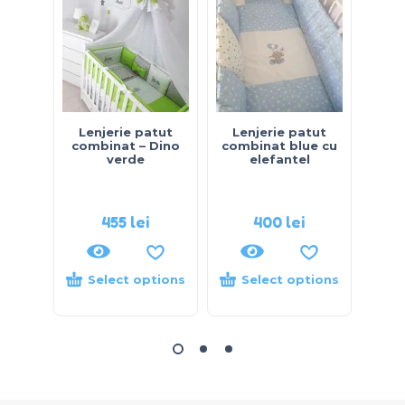
Lenjerie patut
Lenjerie patut
Le
combinat – Dino
combinat blue cu
c
verde
elefantel
ursu
bl
455
lei
400
lei
Select options
Select options
S